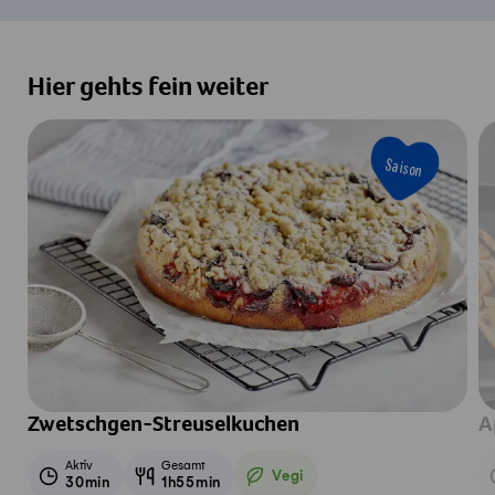
Hier gehts fein weiter
Saison
Zwetschgen-Streuselkuchen
A
Aktiv
Gesamt
Vegi
30min
1h55min
Vegetarisch