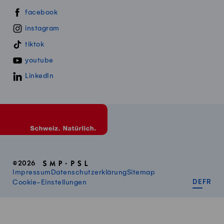
Swissmillk auf Social Media
facebook
instagram
tiktok
youtube
LinkedIn
©2026
Impressum
Datenschutzerklärung
Sitemap
DEUT
FR
Cookie-Einstellungen
DE
FR