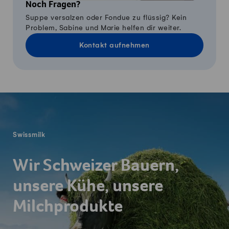
Noch Fragen?
Suppe versalzen oder Fondue zu flüssig? Kein
Problem, Sabine und Marie helfen dir weiter.
Kontakt aufnehmen
Fusszeile
Swissmilk
Wir Schweizer Bauern,
unsere Kühe, unsere
Milchprodukte