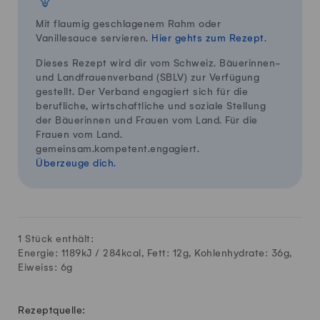
Mit flaumig geschlagenem Rahm oder
Vanillesauce servieren.
Hier gehts zum Rezept
.
Dieses Rezept wird dir vom Schweiz. Bäuerinnen-
und Landfrauenverband (SBLV) zur Verfügung
gestellt. Der Verband engagiert sich für die
berufliche, wirtschaftliche und soziale Stellung
der Bäuerinnen und Frauen vom Land. Für die
Frauen vom Land.
gemeinsam.kompetent.engagiert.
Überzeuge dich.
1 Stück enthält:
Energie: 1189kJ /
284
kcal, Fett:
12
g, Kohlenhydrate:
36
g,
Eiweiss:
6
g
Rezeptquelle: