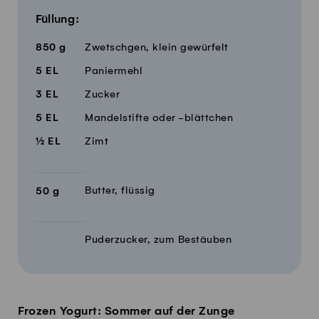
Füllung:
850
g
Zwetschgen, klein gewürfelt
5
EL
Paniermehl
3
EL
Zucker
5
EL
Mandelstifte oder -blättchen
½
EL
Zimt
Butter, flüssig
50
g
Puderzucker, zum Bestäuben
Frozen Yogurt: Sommer auf der Zunge