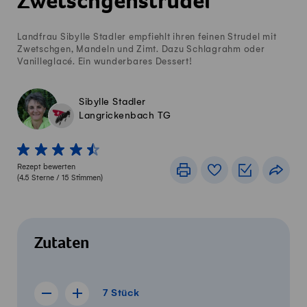
Zwetschgenstrudel
Landfrau Sibylle Stadler empfiehlt ihren feinen Strudel mit
Zwetschgen, Mandeln und Zimt. Dazu Schlagrahm oder
Vanilleglacé. Ein wunderbares Dessert!
Sibylle Stadler
Langrickenbach TG
1 von 5 Sterne
2 von 5 Sterne
3 von 5 Sterne
4 von 5 Sterne
5 von 5 Sterne
Rezept bewerten
Drucken
Rezeptbuch
Einkaufslis
Teile
(
4.5
Sterne /
15
Stimmen)
Zutaten
7 Stück
7
Stück
Rezept für 6 Stück anzeigen
Rezept für 8 Stück anzeigen