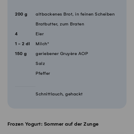
Menge
Zutaten
200
g
altbackenes Brot, in feinen Scheiben
Bratbutter, zum Braten
4
Eier
1 - 2
dl
Milch*
150
g
geriebener Gruyère AOP
Salz
Pfeffer
Schnittlauch, gehackt
Frozen Yogurt: Sommer auf der Zunge