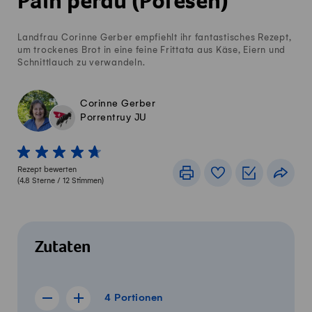
Pain perdu (Pofesen)
Landfrau Corinne Gerber empfiehlt ihr fantastisches Rezept,
um trockenes Brot in eine feine Frittata aus Käse, Eiern und
Schnittlauch zu verwandeln.
Corinne Gerber
Porrentruy JU
1 von 5 Sterne
2 von 5 Sterne
3 von 5 Sterne
4 von 5 Sterne
5 von 5 Sterne
Rezept bewerten
Drucken
Rezeptbuch
Einkaufslis
Teile
(
4.8
Sterne /
12
Stimmen)
Zutaten
4 Portionen
4
Portionen
Rezept für 3 Portionen anzeigen
Rezept für 5 Portionen anzeigen