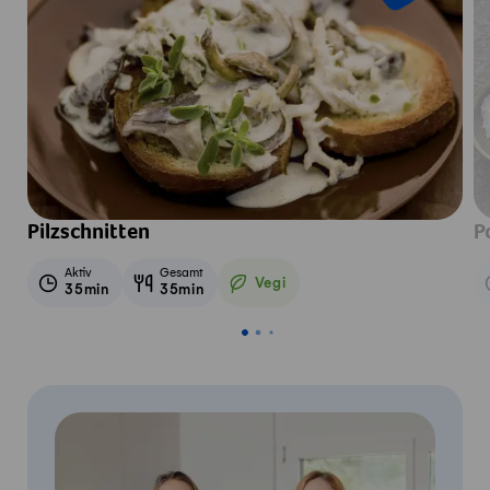
Pilzschnitten
P
Aktiv
Gesamt
Vegi
35min
35min
Vegetarisch