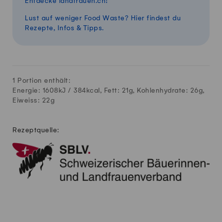
Entdecke landfrauen.ch!
Lust auf weniger Food Waste? Hier findest du
Rezepte, Infos & Tipps.
1 Portion enthält:
Energie: 1608kJ /
384
kcal, Fett:
21
g, Kohlenhydrate:
26
g,
Eiweiss:
22
g
Rezeptquelle: