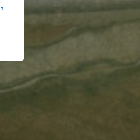
.
ng
.