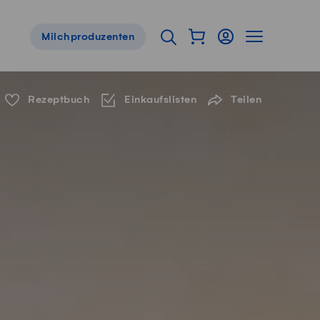
Warenkorb als Flyou
Login
Seitennavig
Suche öffnen
Milchproduzenten
Servicenavigation
Rezeptbuch
Einkaufslisten
Teilen