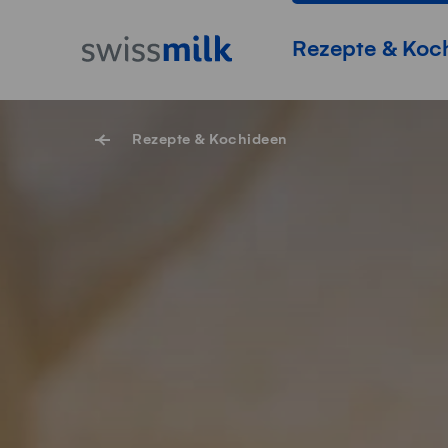
Navigieren auf Swissmilk.ch
Schnellzugriff-Links
Startseite
Hauptnavigation
Rezepte & Koc
Rezepte & Kochideen