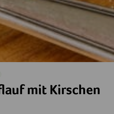
arisch
irschen
lauf mit Kirschen
ne
terne