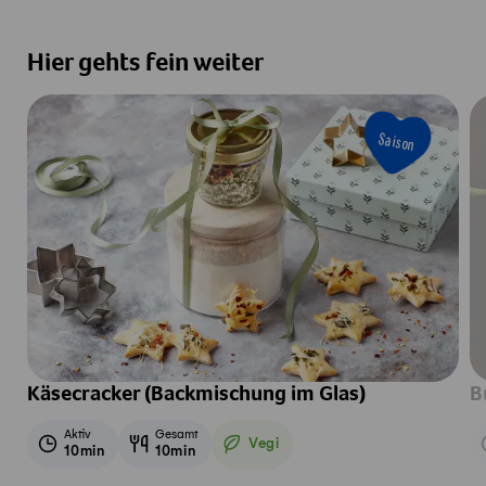
Hier gehts fein weiter
Saison
Käsecracker (Backmischung im Glas)
B
Aktiv
Gesamt
Vegi
10min
10min
Vegetarisch