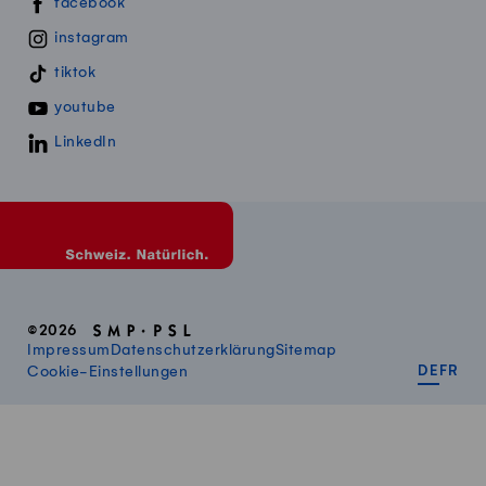
Swissmillk auf Social Media
facebook
instagram
tiktok
youtube
LinkedIn
©2026
Impressum
Datenschutzerklärung
Sitemap
DEUT
FR
Cookie-Einstellungen
DE
FR