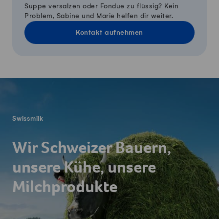
Suppe versalzen oder Fondue zu flüssig? Kein
Problem, Sabine und Marie helfen dir weiter.
Kontakt aufnehmen
Fusszeile
Swissmilk
Wir Schweizer Bauern,
unsere Kühe, unsere
Milchprodukte