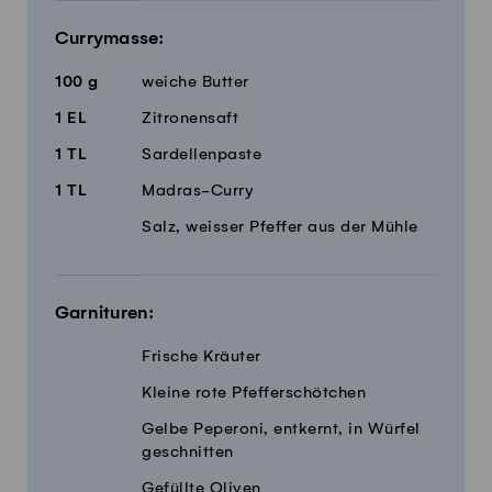
Currymasse:
100
g
weiche Butter
1
EL
Zitronensaft
1
TL
Sardellenpaste
1
TL
Madras-Curry
Salz, weisser Pfeffer aus der Mühle
Garnituren:
Frische Kräuter
Kleine rote Pfefferschötchen
Gelbe Peperoni, entkernt, in Würfel
geschnitten
Gefüllte Oliven