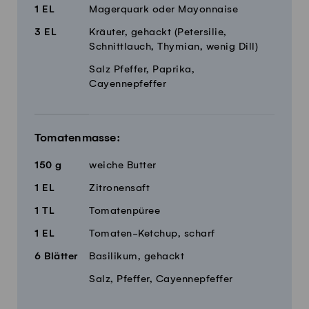
1
EL
Magerquark oder Mayonnaise
3
EL
Kräuter, gehackt (Petersilie,
Schnittlauch, Thymian, wenig Dill)
Salz Pfeffer, Paprika,
Cayennepfeffer
Tomatenmasse:
150
g
weiche Butter
1
EL
Zitronensaft
1
TL
Tomatenpüree
1
EL
Tomaten-Ketchup, scharf
6
Blätter
Basilikum, gehackt
Salz, Pfeffer, Cayennepfeffer