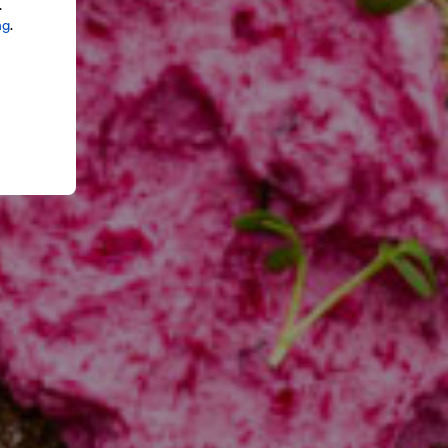
.
ng
.