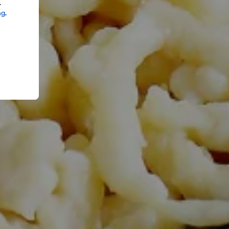
.
ng
.