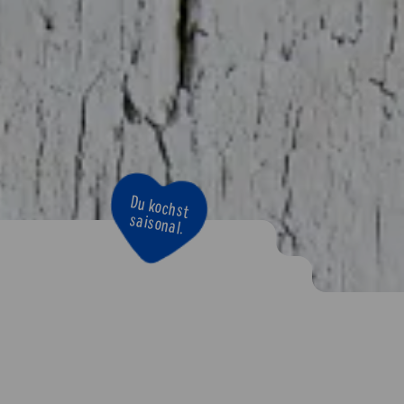
Du kochst
saisonal.