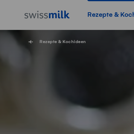
Navigieren auf Swissmilk.ch
Schnellzugriff-Links
Startseite
Hauptnavigation
Rezepte & Koc
Rezepte & Kochideen