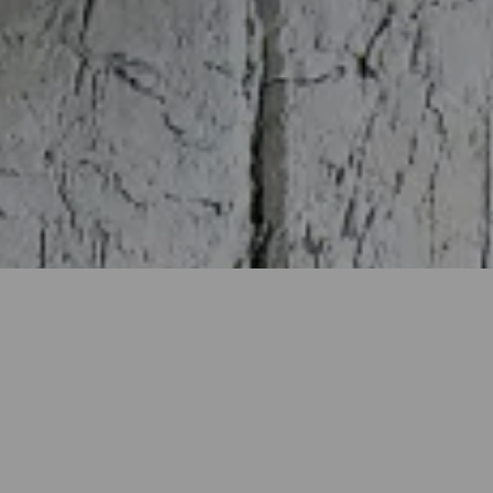
ch
ne
terne