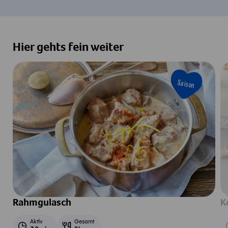
Hier gehts fein weiter
Saison
Rahmgulasch
K
Aktiv
Gesamt