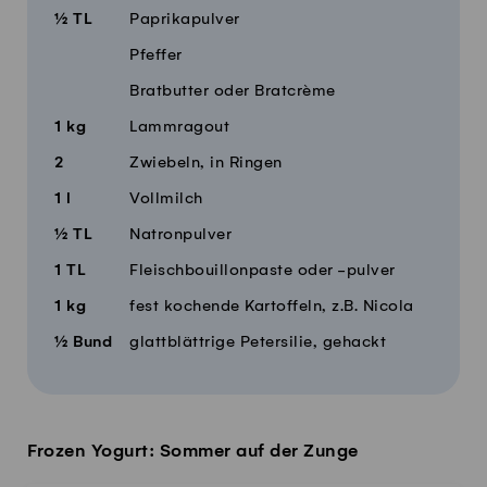
½
TL
Paprikapulver
Pfeffer
Bratbutter oder Bratcrème
1
kg
Lammragout
2
Zwiebeln, in Ringen
1
l
Vollmilch
½
TL
Natronpulver
1
TL
Fleischbouillonpaste oder -pulver
1
kg
fest kochende Kartoffeln, z.B. Nicola
½
Bund
glattblättrige Petersilie, gehackt
Frozen Yogurt: Sommer auf der Zunge