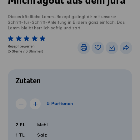
Milchragout aus dem Jura
Dieses köstliche Lamm-Rezept gelingt dir mit unserer
Schritt-für-Schritt-Anleitung in Bildern ganz einfach. Das
Lamm bleibt herrlich saftig und zart.
1 von 5 Sterne
2 von 5 Sterne
3 von 5 Sterne
4 von 5 Sterne
5 von 5 Sterne
Rezept bewerten
Drucken
Rezeptbuch
Einkaufslis
Teile
(
5
Sterne /
3
Stimmen)
Zutaten
5 Portionen
5
Portionen
Rezept für 4 Portionen anzeigen
Rezept für 6 Portionen anzeigen
Menge
Zutaten
2
EL
Mehl
1
TL
Salz