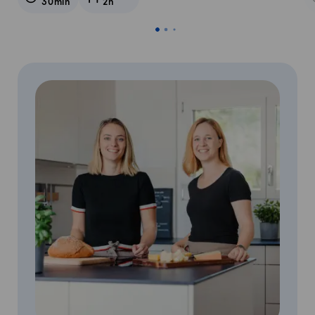
30min
2h