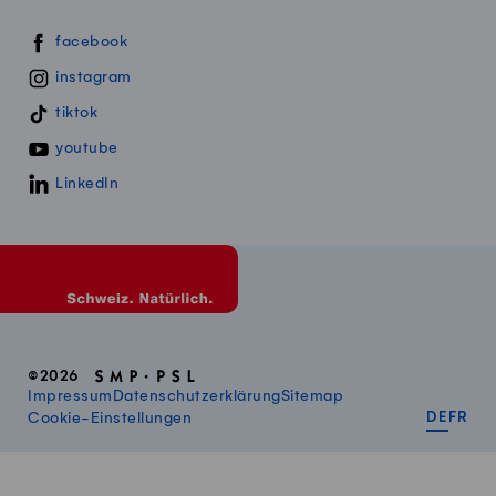
Swissmillk auf Social Media
facebook
instagram
tiktok
youtube
LinkedIn
©2026
Impressum
Datenschutzerklärung
Sitemap
DEUT
FR
Cookie-Einstellungen
DE
FR