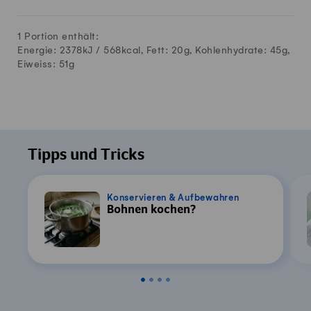
1 Portion enthält:
Energie: 2378kJ /
568
kcal, Fett:
20
g, Kohlenhydrate:
45
g,
Eiweiss:
51
g
Tipps und Tricks
Konservieren & Aufbewahren
Bohnen kochen?