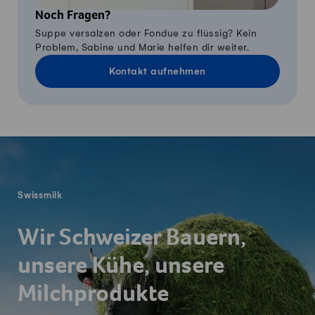
Noch Fragen?
Suppe versalzen oder Fondue zu flüssig? Kein
Problem, Sabine und Marie helfen dir weiter.
Kontakt aufnehmen
Fusszeile
Swissmilk
Wir Schweizer Bauern,
unsere Kühe, unsere
Milchprodukte