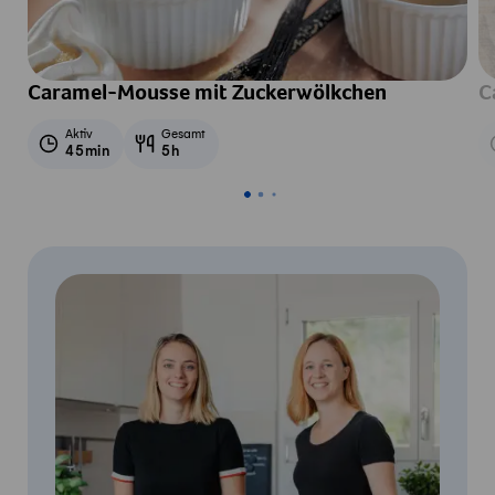
Caramel-Mousse mit Zuckerwölkchen
C
Aktiv
Gesamt
45min
5h