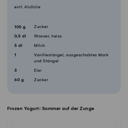
evtl. Alufolie
Zucker
100
g
0,5
dl
Wasser, heiss
5
dl
Milch
1
Vanillestängel, ausgeschabtes Mark
und Stängel
3
Eier
60
g
Zucker
Frozen Yogurt: Sommer auf der Zunge