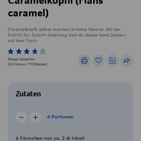
Caramelköpfli (Flans
caramel)
Caramelköpfli selber machen ist keine Hexerei. Mit der
Schritt-für-Schritt-Anleitung hast du dieses feine Dessert
auf dem Tisch.
1 von 5 Sterne
2 von 5 Sterne
3 von 5 Sterne
4 von 5 Sterne
5 von 5 Sterne
Rezept bewerten
Drucken
Rezeptbuch
Einkaufslis
Teile
(
3.9
Sterne /
71
Stimmen)
Zutaten
6 Portionen
6
Portionen
Rezept für 5 Portionen anzeigen
Rezept für 7 Portionen anzeigen
Menge
Zutaten
6 Förmchen von ca. 2 dl Inhalt