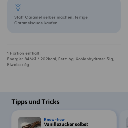
Statt Caramel selber machen, fertige
Caramelsauce kaufen.
1 Portion enthält:
Energie: 846kJ /
202
kcal, Fett:
6
g, Kohlenhydrate:
31
g,
Eiweiss:
6
g
Tipps und Tricks
Know-how
Vanillezucker selbst