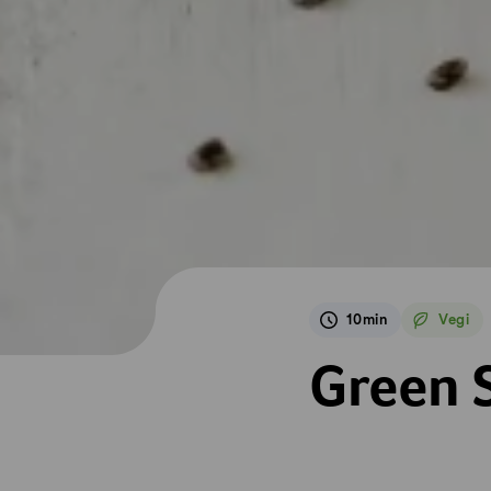
10min
Vegi
Vegetar
Green Smoothie
Green 