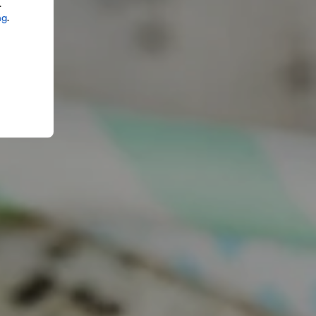
.
ng
.