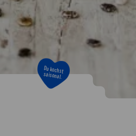
Du kochst
saisonal.