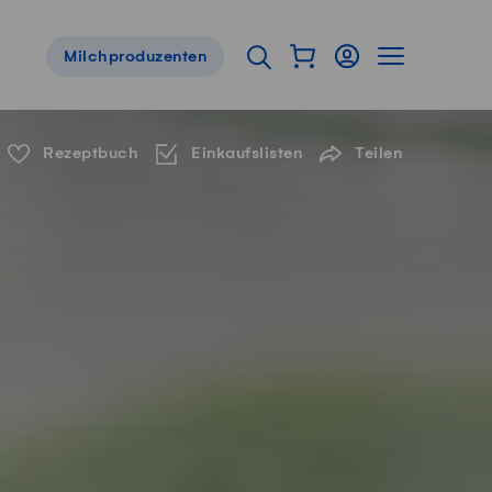
Warenkorb als Flyou
Login
Seitennavig
Suche öffnen
Milchproduzenten
Servicenavigation
Rezeptbuch
Einkaufslisten
Teilen