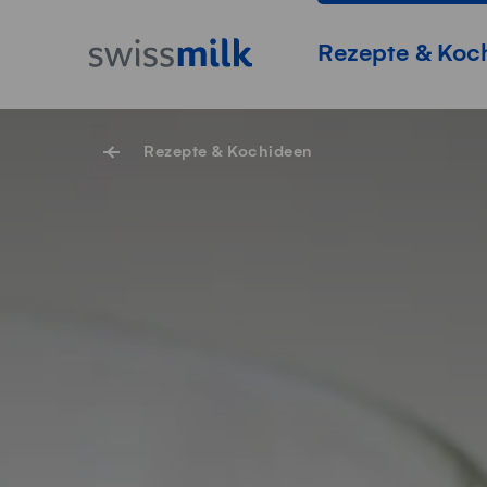
Navigieren auf Swissmilk.ch
Schnellzugriff-Links
Startseite
Hauptnavigation
Rezepte & Koc
Rezepte & Kochideen