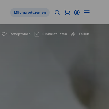
Warenkorb als Flyou
Login
Seitennavig
Suche öffnen
Milchproduzenten
Servicenavigation
Rezeptbuch
Einkaufslisten
Teilen