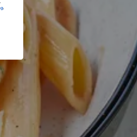
.
ng
.