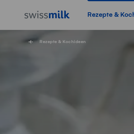
Navigieren auf Swissmilk.ch
Schnellzugriff-Links
Startseite
Hauptnavigation
Rezepte & Koc
Rezepte & Kochideen