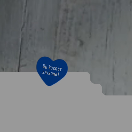
Du kochst
saisonal.