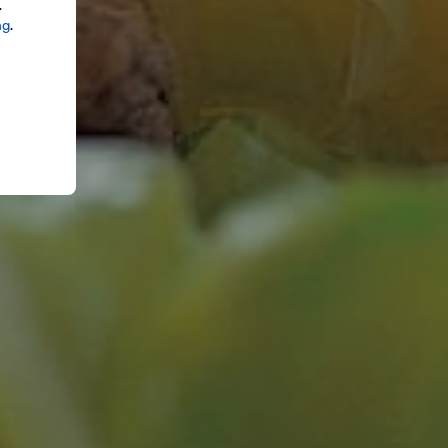
.
ng
.