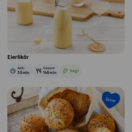
Eierlikör
Aktiv
Gesamt
Vegi
35min
1h5min
Vegetarisch
Saison