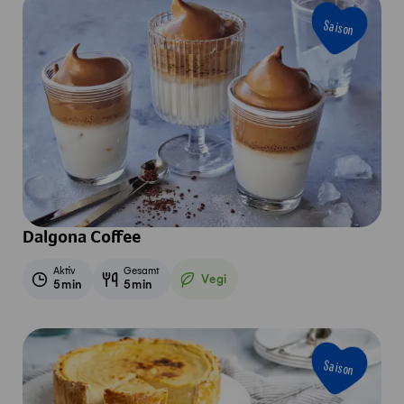
Saison
Dalgona Coffee
Aktiv
Gesamt
Vegi
5min
5min
Vegetarisch
Saison