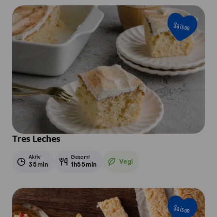
Saison
Tres Leches
Aktiv
Gesamt
Vegi
35min
1h55min
Vegetarisch
Saison