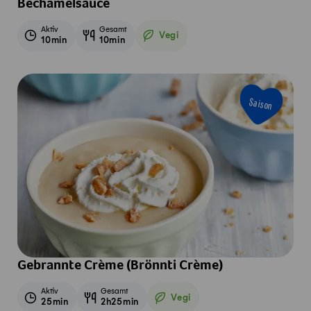
Béchamelsauce
Aktiv
Gesamt
Vegi
10min
10min
Vegetarisch
Saison
Gebrannte Crème (Brönnti Crème)
Aktiv
Gesamt
Vegi
25min
2h25min
Vegetarisch