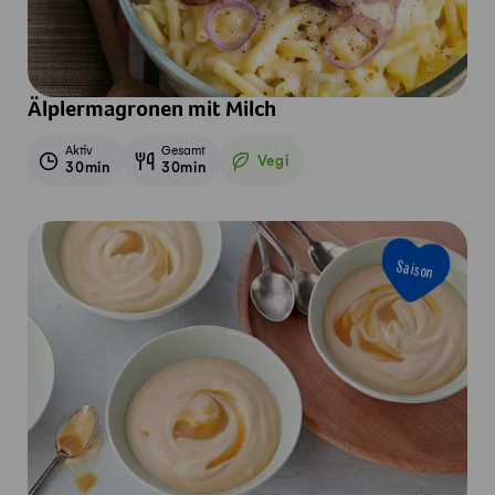
Älplermagronen mit Milch
Aktiv
Gesamt
Vegi
30min
30min
Vegetarisch
Saison