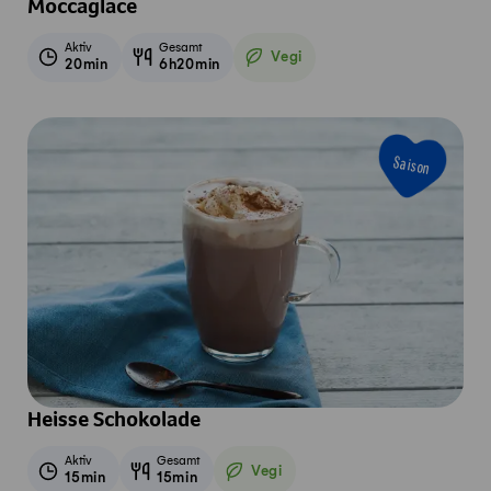
Moccaglace
Aktiv
Gesamt
Vegi
20min
6h20min
Vegetarisch
Saison
Heisse Schokolade
Aktiv
Gesamt
Vegi
15min
15min
Vegetarisch