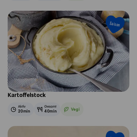
Saison
Kartoffelstock
Aktiv
Gesamt
Vegi
20min
40min
Vegetarisch