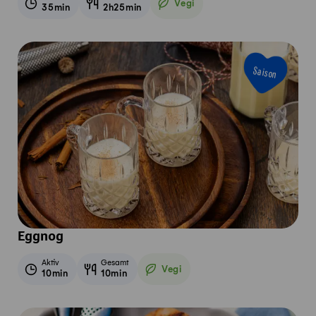
Vegi
35min
2h25min
Vegetarisch
Saison
Eggnog
Aktiv
Gesamt
Vegi
10min
10min
Vegetarisch