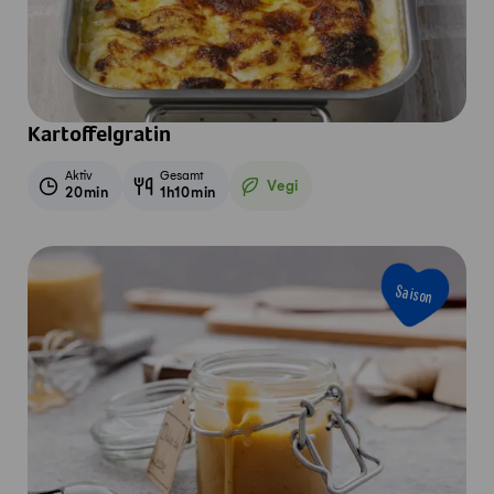
Kartoffelgratin
Aktiv
Gesamt
Vegi
20min
1h10min
Vegetarisch
Saison