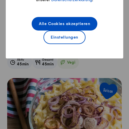
Alle Cookies akzeptieren
Einstellungen
Milchreis
Aktiv
Gesamt
Vegi
45min
45min
Vegetarisch
Saison