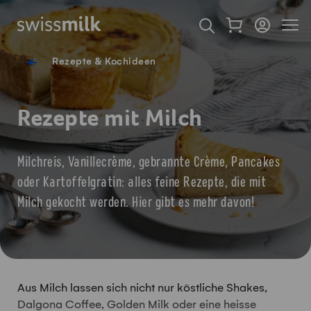
Navigieren auf Swissmilk.ch
Schnellzugriff-Links
Warenkorb als Fl
Login
Seiten
Startseite
Suche öffnen
Servicenavigation
Rezepte & Kochideen
Rezepte mit Milch
Milchreis, Vanillecrème, gebrannte Crème, Pancakes
oder Kartoffelgratin: alles feine Rezepte, die mit
Milch gekocht werden. Hier gibt es mehr davon!
Aus Milch lassen sich nicht nur köstliche Shakes,
Dalgona Coffee, Golden Milk oder eine heisse