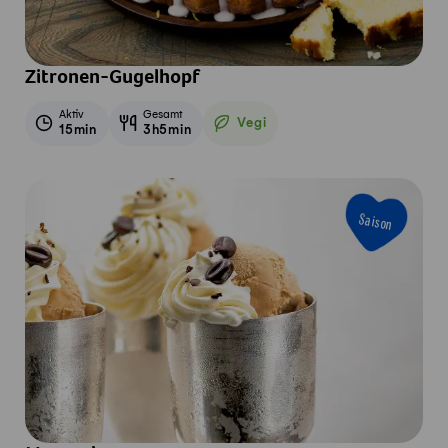
Zitronen-Gugelhopf
Aktiv
Gesamt
Vegi
15min
3h5min
Vegetarisch
Saison