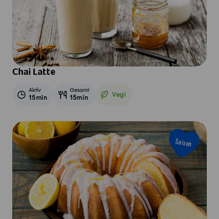
Chai Latte
Aktiv
Gesamt
Vegi
15min
15min
Vegetarisch
Saison