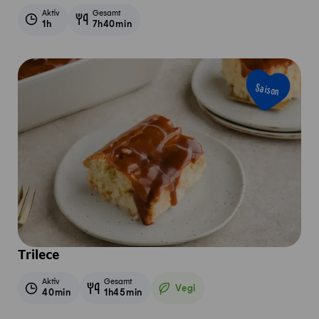
Aktiv
Gesamt
1h
7h40min
Saison
Trilece
Aktiv
Gesamt
Vegi
40min
1h45min
Vegetarisch