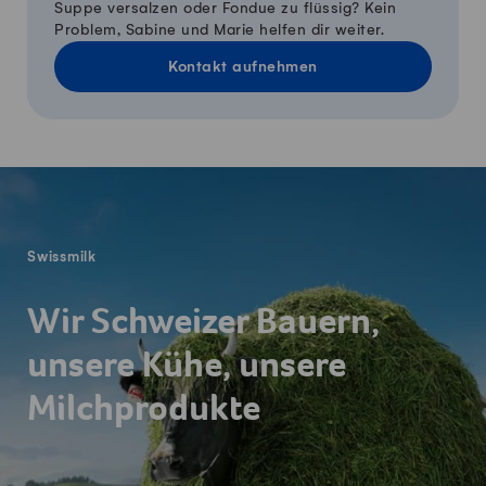
Suppe versalzen oder Fondue zu flüssig? Kein
Problem, Sabine und Marie helfen dir weiter.
Kontakt aufnehmen
Fusszeile
Swissmilk
Wir Schweizer Bauern,
unsere Kühe, unsere
Milchprodukte