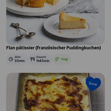
Flan pâtissier (französischer Puddingkuchen)
Aktiv
Gesamt
Vegi
30min
1h40min
Vegetarisch
Saison