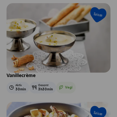
Saison
Vanillecrème
Aktiv
Gesamt
Vegi
30min
3h30min
Vegetarisch
Saison