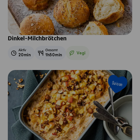
Dinkel-Milchbrötchen
Aktiv
Gesamt
Vegi
20min
1h50min
Vegetarisch
Saison