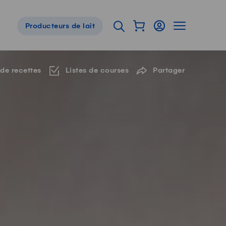
Afficher mon panier
Connexion
Afficher la 
Ouvrir l'onglet de reche
Producteurs de lait
Navigation de pied de page
 de recettes
Listes de courses
Partager