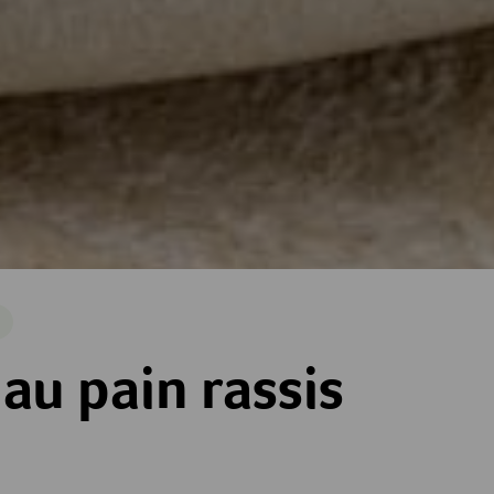
e
ssis
au pain rassis
es
toiles