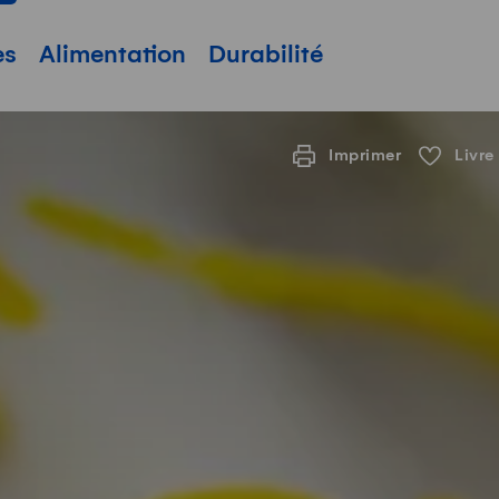
pale
es
Alimentation
Durabilité
Imprimer
Livre