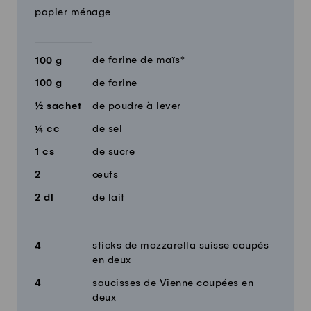
papier ménage
de farine de maïs*
100
g
100
g
de farine
½
sachet
de poudre à lever
¼
cc
de sel
1
cs
de sucre
2
œufs
2
dl
de lait
sticks de mozzarella suisse coupés
4
en deux
4
saucisses de Vienne coupées en
deux