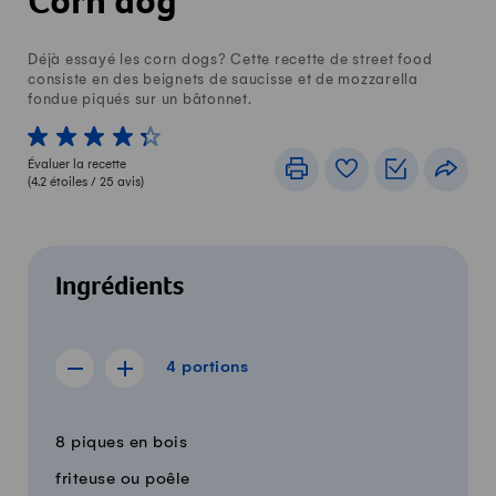
Corn dog
Déjà essayé les corn dogs? Cette recette de street food
consiste en des beignets de saucisse et de mozzarella
fondue piqués sur un bâtonnet.
1 von 5 étoiles
2 von 5 étoiles
3 von 5 étoiles
4 von 5 étoiles
5 von 5 étoiles
Évaluer la recette
Imprimer
Livre de recettes
Listes de c
Part
(
4.2
étoiles /
25
avis)
Ingrédients
4 portions
4
portions
Afficher la recette de 3 portions
Afficher la recette de 5 portions
Quantité
Ingrédients
8 piques en bois
friteuse ou poêle