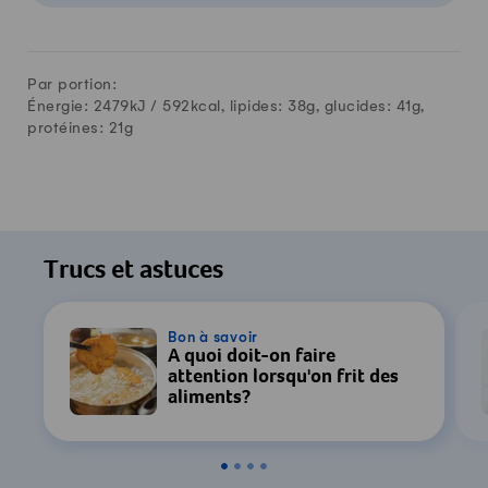
Par portion:
Énergie: 2479kJ /
592
kcal, lipides:
38
g, glucides:
41
g,
protéines:
21
g
Trucs et astuces
Bon à savoir
À quoi doit-on faire
attention lorsqu'on frit des
aliments?