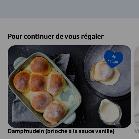
Pour continuer de vous régaler
de
saison
Dampfnudeln (brioche à la sauce vanille)
V