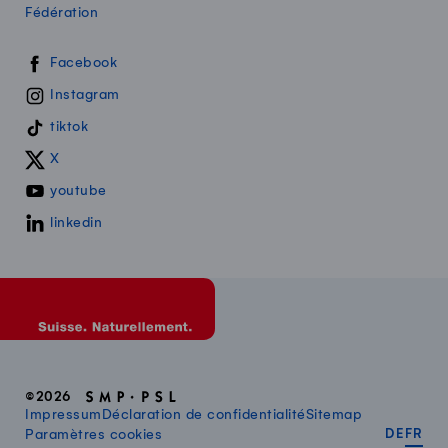
Fédération
Swissmilk sur les réseaux sociaux
Facebook
Instagram
tiktok
X
youtube
linkedin
©2026
Impressum
Déclaration de confidentialité
Sitemap
DEUT
FR
Paramètres cookies
DE
FR