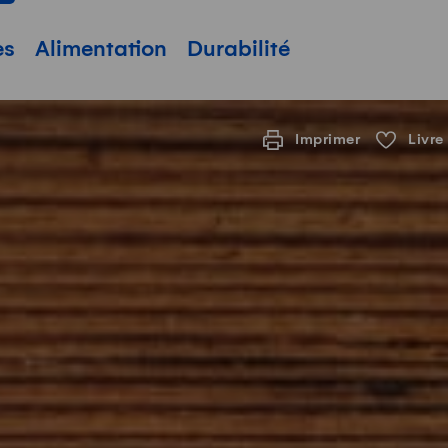
pale
es
Alimentation
Durabilité
Imprimer
Livre