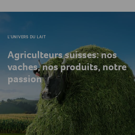
-
L'UNIVERS DU LAIT
Agriculteurs suisses: nos
vaches, nos produits, notre
passion