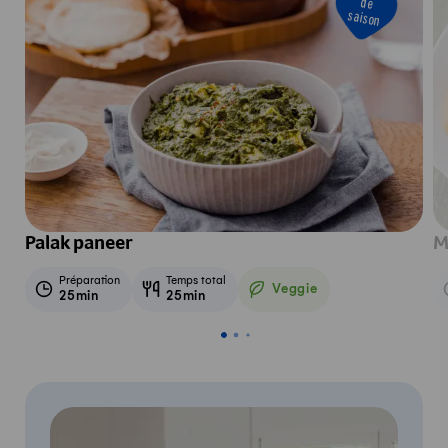
de
saison
Palak paneer
M
Préparation
Temps total
Veggie
25min
25min
Veggie