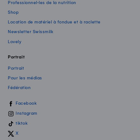
Professionnel·les de la nutrition
Shop
Location de matériel à fondue et à raclette
Newsletter Swissmilk
Lovely
Portrait
Portrait
Pour les médias
Fédération
Swissmilk sur les réseaux sociaux
Facebook
Instagram
tiktok
X