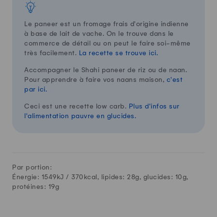
Le paneer est un fromage frais d'origine indienne
à base de lait de vache. On le trouve dans le
commerce de détail ou on peut le faire soi-même
très facilement.
La recette se trouve ici.
Accompagner le Shahi paneer de riz ou de naan.
Pour apprendre à faire vos naans maison,
c'est
par ici.
Ceci est une recette low carb.
Plus d'infos sur
l'alimentation pauvre en glucides.
Par portion:
Énergie: 1549kJ /
370
kcal, lipides:
28
g, glucides:
10
g,
protéines:
19
g