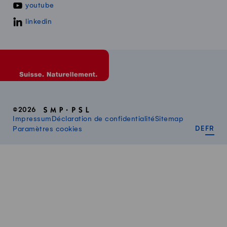
youtube
linkedin
©2026
Impressum
Déclaration de confidentialité
Sitemap
DEUT
FR
Paramètres cookies
DE
FR