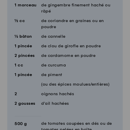
1
morceau
de gingembre finement haché ou
râpé
½
cc
de coriandre en graines ou en
poudre
½
bâton
de cannelle
1
pincée
de clou de girofle en poudre
2
pincées
de cardamome en poudre
1
cc
de curcuma
1
pincée
de piment
(ou des épices moulues/entières)
2
oignons hachés
2
gousses
d'ail hachées
de tomates coupées en dés ou de
500
g
tomates pelées en boîte