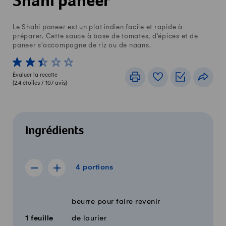
Shahi paneer
Le Shahi paneer est un plat indien facile et rapide à
préparer. Cette sauce à base de tomates, d'épices et de
paneer s'accompagne de riz ou de naans.
1 von 5 étoiles
2 von 5 étoiles
3 von 5 étoiles
4 von 5 étoiles
5 von 5 étoiles
Évaluer la recette
Imprimer
Livre de recettes
Listes de c
Part
(
2.4
étoiles /
107
avis)
Ingrédients
4 portions
4
portions
Afficher la recette de 3 portions
Afficher la recette de 5 portions
Quantité
Ingrédients
beurre pour faire revenir
1
feuille
de laurier