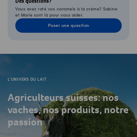
Des questions?
Vous avez raté vos caramels à la crème? Sabine
et Marie sont là pour vous aider.
Poser une question
-
L'UNIVERS DU LAIT
Agriculteurs suisses: nos
vaches, nos produits, notre
passion