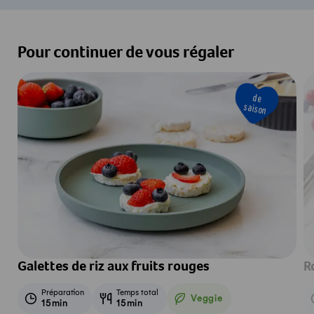
Pour continuer de vous régaler
de
saison
Galettes de riz aux fruits rouges
R
Préparation
Temps total
Veggie
15min
15min
Veggie