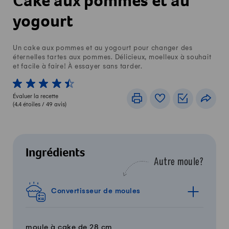
Cake aux pommes et au
yogourt
Un cake aux pommes et au yogourt pour changer des
éternelles tartes aux pommes. Délicieux, moelleux à souhait
et facile à faire! À essayer sans tarder.
1 von 5 étoiles
2 von 5 étoiles
3 von 5 étoiles
4 von 5 étoiles
5 von 5 étoiles
Évaluer la recette
Imprimer
Livre de recettes
Listes de c
Part
(
4.4
étoiles /
49
avis)
Ingrédients
Autre moule?
Convertisseur de moules
moule à cake de 28 cm