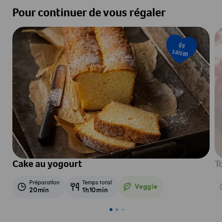
Pour continuer de vous régaler
de
saison
Cake au yogourt
T
Préparation
Temps total
Veggie
20min
1h10min
Veggie