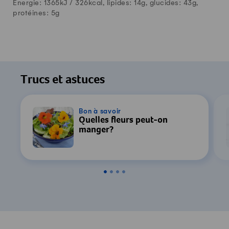
Énergie: 1365kJ /
326
kcal, lipides:
14
g, glucides:
43
g,
protéines:
5
g
Trucs et astuces
Bon à savoir
Quelles fleurs peut-on
manger?