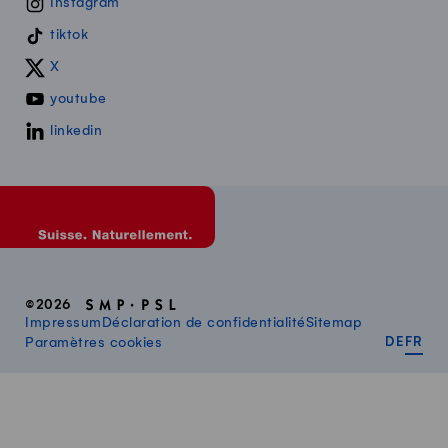
Instagram
tiktok
X
youtube
linkedin
©2026
Impressum
Déclaration de confidentialité
Sitemap
DEUT
FR
Paramètres cookies
DE
FR