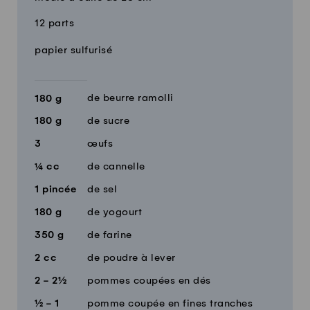
12 parts
Quantité
Ingrédients
papier sulfurisé
de beurre ramolli
180
g
180
g
de sucre
3
œufs
¼
cc
de cannelle
1
pincée
de sel
180
g
de yogourt
350
g
de farine
2
cc
de poudre à lever
2 - 2½
pommes coupées en dés
½ - 1
pomme coupée en fines tranches