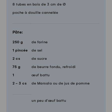
8 tubes en bois de 3 cm de Ø
poche à douille cannelée
Pâte:
250
g
de farine
1
pincée
de sel
2
cs
de sucre
75
g
de beurre fondu, refroidi
1
œuf battu
2 - 3
cs
de Marsala ou de jus de pomme
un peu d'œuf battu