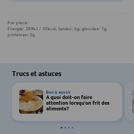
Par pièce:
Énergie: 389kJ /
93
kcal, lipides:
6
g, glucides:
7
g,
protéines:
2
g
Trucs et astuces
Bon à savoir
À quoi doit-on faire
attention lorsqu'on frit des
aliments?