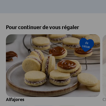
Pour continuer de vous régaler
de
saison
Alfajores
C