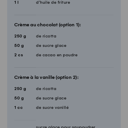
1
l
d’huile de friture
Crème au chocolat (option 1):
250
g
de ricotta
50
g
de sucre glace
2
cs
de cacao en poudre
Crème à la vanille (option 2):
250
g
de ricotta
50
g
de sucre glace
1
cc
de sucre vanillé
sucre glace pour saupoudrer