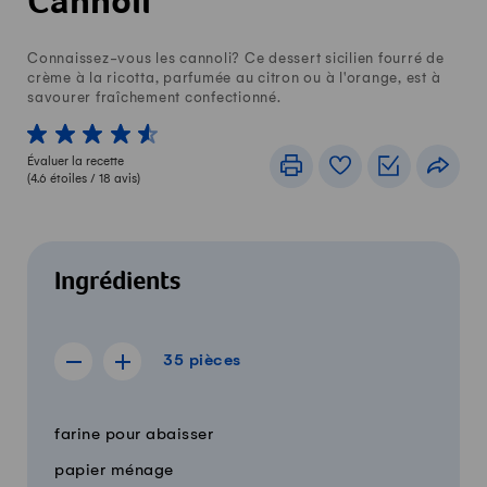
Cannoli
Connaissez-vous les cannoli? Ce dessert sicilien fourré de
crème à la ricotta, parfumée au citron ou à l'orange, est à
savourer fraîchement confectionné.
1 von 5 étoiles
2 von 5 étoiles
3 von 5 étoiles
4 von 5 étoiles
5 von 5 étoiles
Évaluer la recette
Imprimer
Livre de recettes
Listes de c
Part
(
4.6
étoiles /
18
avis)
Ingrédients
35 pièces
35
pièces
Afficher la recette de 34 pièces
Afficher la recette de 36 pièces
Quantité
Ingrédients
farine pour abaisser
papier ménage