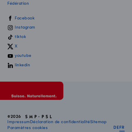
Fédération
Swissmilk sur les réseaux sociaux
Facebook
Instagram
tiktok
X
youtube
linkedin
©2026
Impressum
Déclaration de confidentialité
Sitemap
DEUT
FR
Paramètres cookies
DE
FR