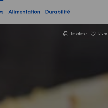
pale
es
Alimentation
Durabilité
Imprimer
Livre