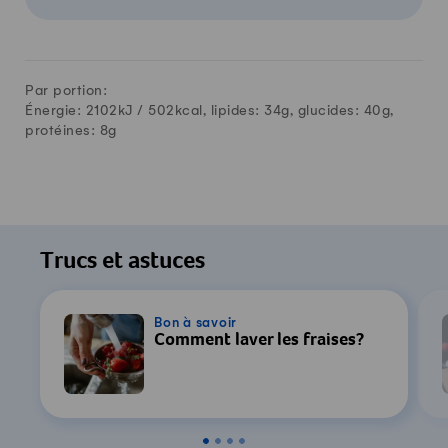
Par portion:
Énergie: 2102kJ /
502
kcal, lipides:
34
g, glucides:
40
g,
protéines:
8
g
Trucs et astuces
Bon à savoir
Comment laver les fraises?