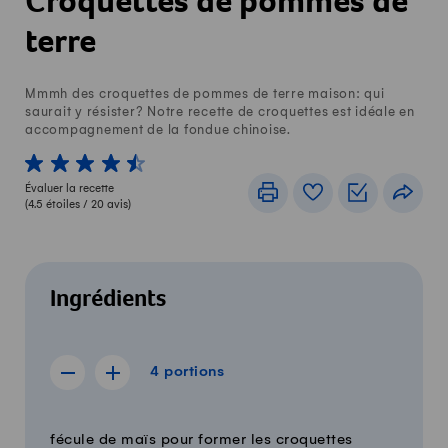
Croquettes de pommes de
terre
Mmmh des croquettes de pommes de terre maison: qui
saurait y résister? Notre recette de croquettes est idéale en
accompagnement de la fondue chinoise.
1 von 5 étoiles
2 von 5 étoiles
3 von 5 étoiles
4 von 5 étoiles
5 von 5 étoiles
Évaluer la recette
Imprimer
Livre de recettes
Listes de c
Part
(
4.5
étoiles /
20
avis)
Ingrédients
4 portions
4
portions
Afficher la recette de 3 portions
Afficher la recette de 5 portions
Quantité
Ingrédients
fécule de maïs pour former les croquettes