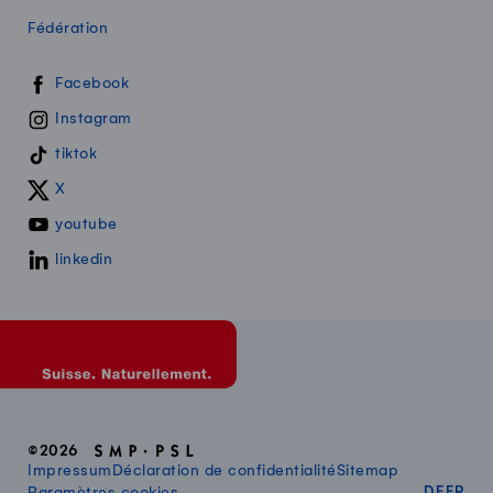
Fédération
Swissmilk sur les réseaux sociaux
Facebook
Instagram
tiktok
X
youtube
linkedin
©2026
Impressum
Déclaration de confidentialité
Sitemap
DEUT
FR
Paramètres cookies
DE
FR