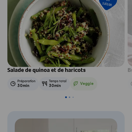
saison
Salade de quinoa et de haricots
B
Préparation
Temps total
Veggie
30min
30min
Veggie