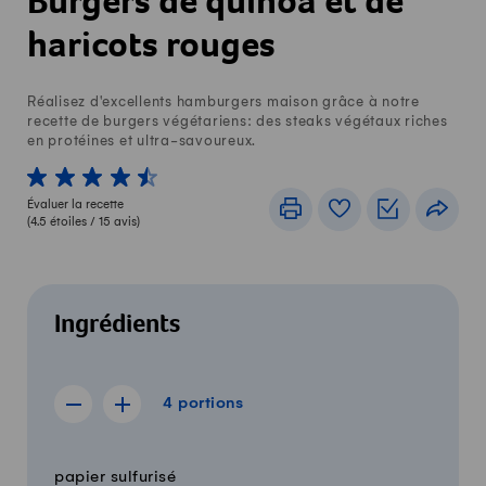
Burgers de quinoa et de
haricots rouges
Réalisez d'excellents hamburgers maison grâce à notre
recette de burgers végétariens: des steaks végétaux riches
en protéines et ultra-savoureux.
1 von 5 étoiles
2 von 5 étoiles
3 von 5 étoiles
4 von 5 étoiles
5 von 5 étoiles
Évaluer la recette
Imprimer
Livre de recettes
Listes de c
Part
(
4.5
étoiles /
15
avis)
Ingrédients
4 portions
4
portions
Afficher la recette de 3 portions
Afficher la recette de 5 portions
Quantité
Ingrédients
papier sulfurisé