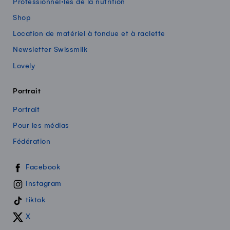
Professionnel·les de la nutrition
Shop
Location de matériel à fondue et à raclette
Newsletter Swissmilk
Lovely
Portrait
Portrait
Pour les médias
Fédération
Swissmilk sur les réseaux sociaux
Facebook
Instagram
tiktok
X