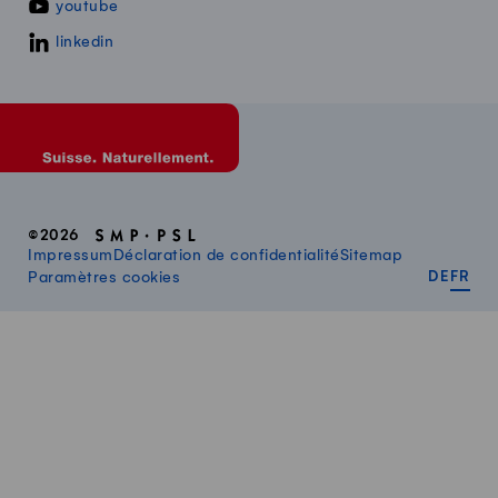
youtube
linkedin
©2026
Impressum
Déclaration de confidentialité
Sitemap
DEUT
FR
Paramètres cookies
DE
FR