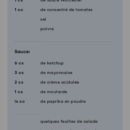
1
cs
de sauce Worcester
1
cc
de concentré de tomates
sel
poivre
Sauce:
6
cs
de ketchup
3
cs
de mayonnaise
2
cs
de crème acidulée
1
cs
de moutarde
¼
cc
de paprika en poudre
quelques feuilles de salade