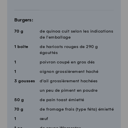
Burgers:
70
g
de quinoa cuit selon les indications
de l'emballage
1
boîte
de haricots rouges de 290 g
égouttés
1
poivron coupé en gros dés
1
oignon grossièrement haché
3
gousses
d'ail grossièrement hachées
un peu de piment en poudre
50
g
de pain toast émietté
70
g
de fromage frais (type féta) émietté
1
œuf