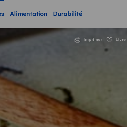
pale
es
Alimentation
Durabilité
Imprimer
Livre