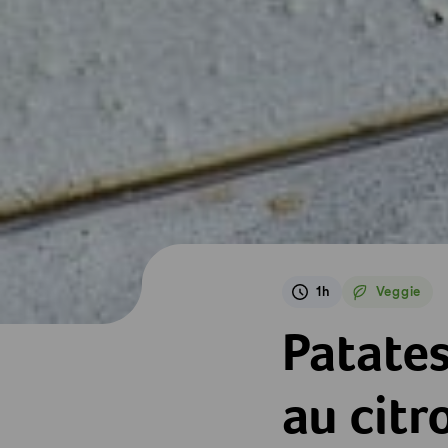
1h
Veggie
Veggie
Patates douces au 
Patates
au citr