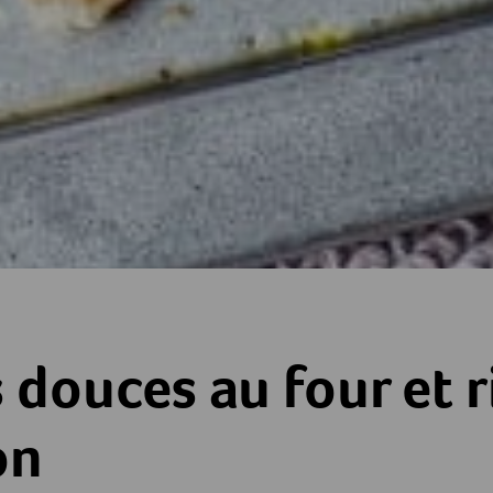
four et ricotta au citron
 douces au four et r
on