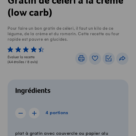
Gratin de céleri à la crème
(low carb)
Pour faire un bon gratin de céleri, il faut un kilo de ce
légume, de la crème et du romarin. Cette recette au four
rapide est pauvre en glucides.
1 von 5 étoiles
2 von 5 étoiles
3 von 5 étoiles
4 von 5 étoiles
5 von 5 étoiles
Évaluer la recette
Imprimer
Livre de recettes
Listes de c
Part
(
4.4
étoiles /
8
avis)
Ingrédients
4 portions
4
portions
Afficher la recette de 3 portions
Afficher la recette de 5 portions
Quantité
Ingrédients
plat à gratin avec couvercle ou papier alu