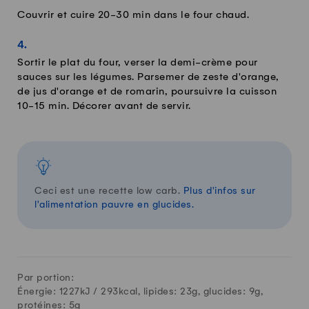
Couvrir et cuire 20-30 min dans le four chaud.
Sortir le plat du four, verser la demi-crème pour
sauces sur les légumes. Parsemer de zeste d'orange,
de jus d'orange et de romarin, poursuivre la cuisson
10-15 min. Décorer avant de servir.
Ceci est une recette low carb.
Plus d'infos sur
l'alimentation pauvre en glucides.
Par portion:
Énergie: 1227kJ /
293
kcal, lipides:
23
g, glucides:
9
g,
protéines:
5
g