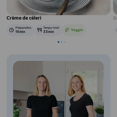
Crème de céleri
G
Préparation
Temps total
Veggie
15min
33min
Veggie