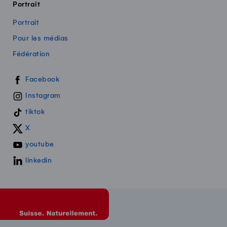
Portrait
Portrait
Pour les médias
Fédération
Swissmilk sur les réseaux sociaux
Facebook
Instagram
tiktok
X
youtube
linkedin