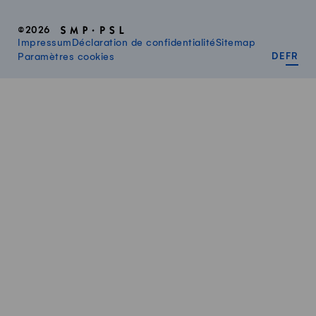
©2026
Impressum
Déclaration de confidentialité
Sitemap
DEUT
FR
Paramètres cookies
DE
FR