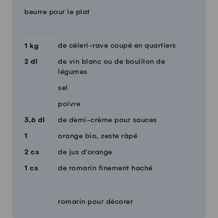
beurre pour le plat
de céleri-rave coupé en quartiers
1
kg
2
dl
de vin blanc ou de bouillon de
légumes
sel
poivre
3,6
dl
de demi-crème pour sauces
1
orange bio, zeste râpé
2
cs
de jus d'orange
1
cs
de romarin finement haché
romarin pour décorer