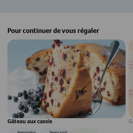
Pour continuer de vous régaler
Gâteau aux cassis
G
Préparation
Temps total