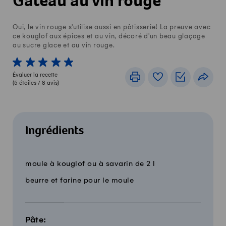
Gâteau au vin rouge
Oui, le vin rouge s'utilise aussi en pâtisserie! La preuve avec
ce kouglof aux épices et au vin, décoré d'un beau glaçage
au sucre glace et au vin rouge.
1 von 5 étoiles
2 von 5 étoiles
3 von 5 étoiles
4 von 5 étoiles
5 von 5 étoiles
Évaluer la recette
Imprimer
Livre de recettes
Listes de c
Part
(
5
étoiles /
8
avis)
Ingrédients
18 parts
Quantité
Ingrédients
moule à kouglof ou à savarin de 2 l
beurre et farine pour le moule
Pâte: