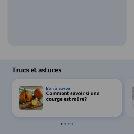
Pour regarder cette vidéo, votre
consentement au traitement des données
Trucs et astuces
par YouTube est requis. Pour plus de
détails, consultez notre
Déclaration de
confidentialité
.
Bon à savoir
Comment savoir si une
courge est mûre?
Paramètres
Accepter & Afficher