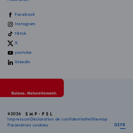
Swissmilk sur les réseaux sociaux
Facebook
Instagram
tiktok
X
youtube
linkedin
©2026
Impressum
Déclaration de confidentialité
Sitemap
DEUT
FR
Paramètres cookies
DE
FR