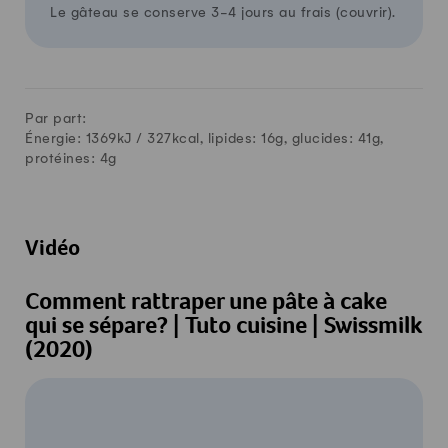
Le gâteau se conserve 3-4 jours au frais (couvrir).
Par part:
Énergie: 1369kJ /
327
kcal, lipides:
16
g, glucides:
41
g,
protéines:
4
g
Vidéo
Comment rattraper une pâte à cake
qui se sépare? | Tuto cuisine | Swissmilk
(2020)