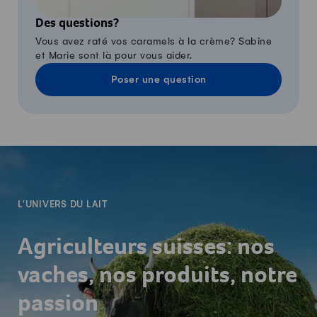
Des questions?
Vous avez raté vos caramels à la crème? Sabine
et Marie sont là pour vous aider.
Poser une question
-
L'UNIVERS DU LAIT
Agriculteurs suisses: nos
vaches, nos produits, notre
passion