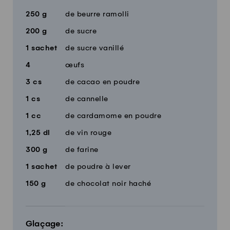
250
g
de beurre ramolli
200
g
de sucre
1
sachet
de sucre vanillé
4
œufs
3
cs
de cacao en poudre
1
cs
de cannelle
1
cc
de cardamome en poudre
1,25
dl
de vin rouge
300
g
de farine
1
sachet
de poudre à lever
150
g
de chocolat noir haché
Glaçage: