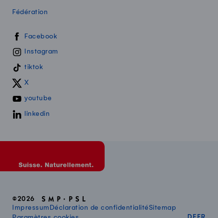
Fédération
Swissmilk sur les réseaux sociaux
Facebook
Instagram
tiktok
X
youtube
linkedin
©2026
Impressum
Déclaration de confidentialité
Sitemap
DEUT
FR
Paramètres cookies
DE
FR