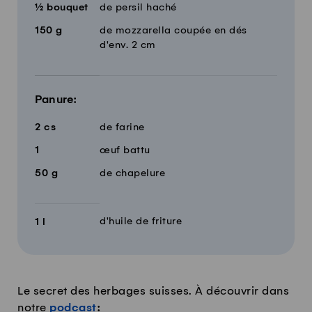
½
bouquet
de persil haché
150
g
de mozzarella coupée en dés
d'env. 2 cm
Panure:
2
cs
de farine
1
œuf battu
50
g
de chapelure
d'huile de friture
1
l
Le secret des herbages suisses. À découvrir dans
notre
podcast
: