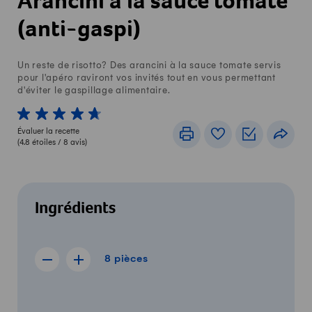
Arancini à la sauce tomate
(anti-gaspi)
Un reste de risotto? Des arancini à la sauce tomate servis
pour l'apéro raviront vos invités tout en vous permettant
d'éviter le gaspillage alimentaire.
1 von 5 étoiles
2 von 5 étoiles
3 von 5 étoiles
4 von 5 étoiles
5 von 5 étoiles
Évaluer la recette
Imprimer
Livre de recettes
Listes de c
Part
(
4.8
étoiles /
8
avis)
Ingrédients
8 pièces
8
pièces
Afficher la recette de 7 pièces
Afficher la recette de 9 pièces
Quantité
Ingrédients