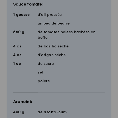
Sauce tomate:
1
gousse
d'ail pressée
un peu de beurre
560
g
de tomates pelées hachées en
boîte
4
cs
de basilic séché
4
cs
d'origan séché
1
cc
de sucre
sel
poivre
Arancini:
400
g
de risotto (cuit)