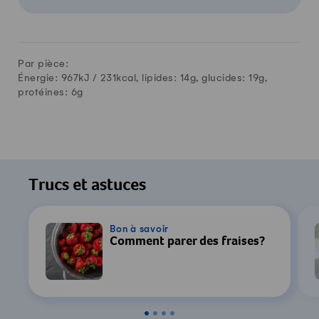
Par pièce:
Énergie: 967kJ /
231
kcal, lipides:
14
g, glucides:
19
g,
protéines:
6
g
Trucs et astuces
Bon à savoir
Comment parer des fraises?