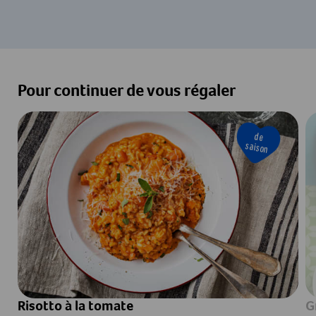
Pour continuer de vous régaler
de
saison
Risotto à la tomate
G