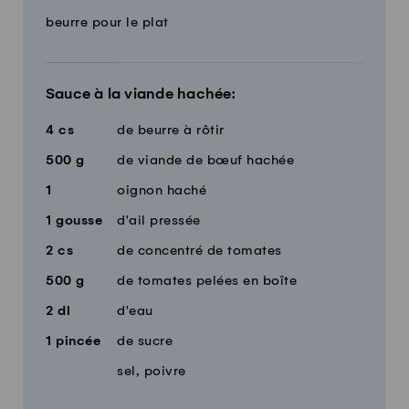
beurre pour le plat
Sauce à la viande hachée:
4
cs
de beurre à rôtir
500
g
de viande de bœuf hachée
1
oignon haché
1
gousse
d'ail pressée
2
cs
de concentré de tomates
500
g
de tomates pelées en boîte
2
dl
d'eau
1
pincée
de sucre
sel, poivre