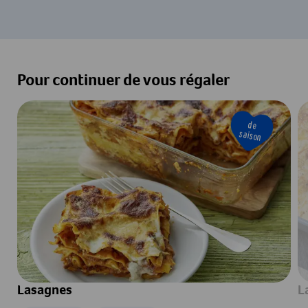
Pour continuer de vous régaler
de
saison
Lasagnes
L