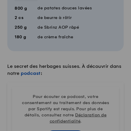
de patates douces lavées
800
g
2
cs
de beurre à rôtir
250
g
de Sbrinz AOP râpé
180
g
de crème fraîche
Le secret des herbages suisses. À découvrir dans
notre
podcast
:
Pour écouter ce podcast, votre
consentement au traitement des données
par Spotify est requis. Pour plus de
détails, consultez notre
Déclaration de
confidentialité
.