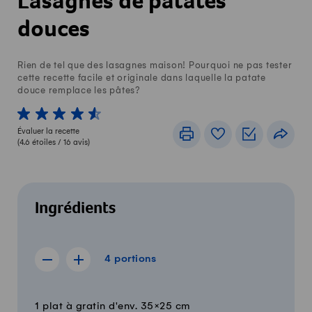
Lasagnes de patates
douces
Rien de tel que des lasagnes maison! Pourquoi ne pas tester
cette recette facile et originale dans laquelle la patate
douce remplace les pâtes?
1 von 5 étoiles
2 von 5 étoiles
3 von 5 étoiles
4 von 5 étoiles
5 von 5 étoiles
Évaluer la recette
Imprimer
Livre de recettes
Listes de c
Part
(
4.6
étoiles /
16
avis)
Ingrédients
4 portions
4
portions
Afficher la recette de 3 portions
Afficher la recette de 5 portions
Quantité
Ingrédients
1 plat à gratin d'env. 35×25 cm