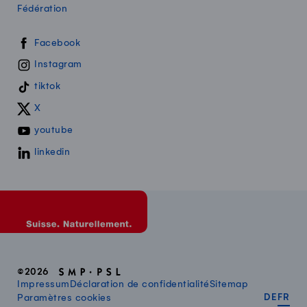
Fédération
Swissmilk sur les réseaux sociaux
Facebook
Instagram
tiktok
X
youtube
linkedin
©2026
Impressum
Déclaration de confidentialité
Sitemap
DEUT
FR
Paramètres cookies
DE
FR