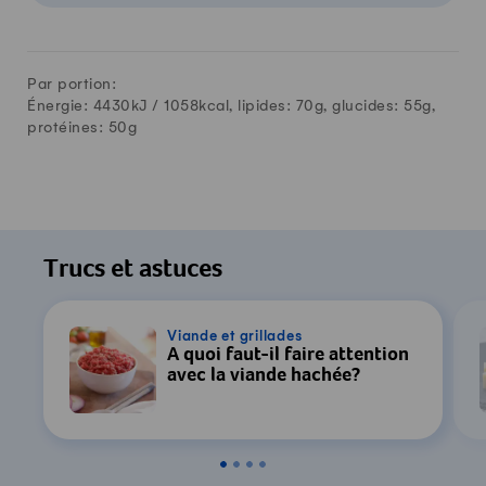
Par portion:
Énergie: 4430kJ /
1058
kcal, lipides:
70
g, glucides:
55
g,
protéines:
50
g
Trucs et astuces
Viande et grillades
À quoi faut-il faire attention
avec la viande hachée?