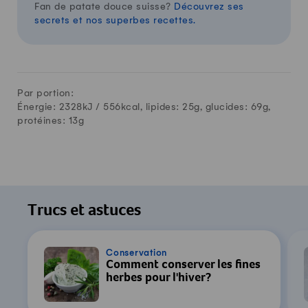
Fan de patate douce suisse?
Découvrez ses
secrets et nos superbes recettes.
Par portion:
Énergie: 2328kJ /
556
kcal, lipides:
25
g, glucides:
69
g,
protéines:
13
g
Trucs et astuces
Conservation
Comment conserver les fines
herbes pour l'hiver?