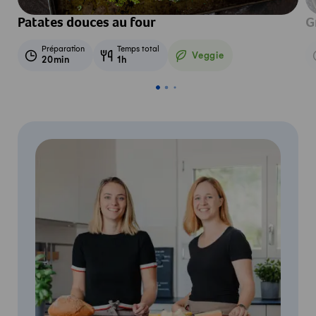
Patates douces au four
G
Préparation
Temps total
Veggie
20min
1h
Veggie