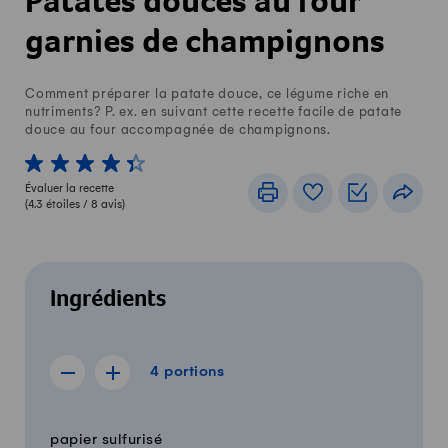
Patates douces au four
garnies de champignons
Comment préparer la patate douce, ce légume riche en
nutriments? P. ex. en suivant cette recette facile de patate
douce au four accompagnée de champignons.
1 von 5 étoiles
2 von 5 étoiles
3 von 5 étoiles
4 von 5 étoiles
5 von 5 étoiles
Évaluer la recette
Imprimer
Livre de recettes
Listes de c
Part
(
4.3
étoiles /
8
avis)
Ingrédients
4 portions
4
portions
Afficher la recette de 3 portions
Afficher la recette de 5 portions
Quantité
Ingrédients
papier sulfurisé