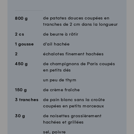
de patates douces coupées en
800
g
tranches de 2 cm dans la longueur
2
cs
de beurre à rôtir
1
gousse
d'ail hachée
2
échalotes finement hachées
450
g
de champignons de Paris coupés
en petits dés
un peu de thym
150
g
de crème fraîche
3
tranches
de pain blanc sans la croûte
coupées en petits morceaux
30
g
de noisettes grossièrement
hachées et grillées
sel, poivre