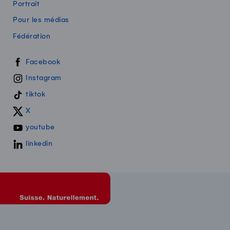
Portrait
Pour les médias
Fédération
Swissmilk sur les réseaux sociaux
Facebook
Instagram
tiktok
X
youtube
linkedin