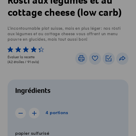
Rösti aux légumes et au
cottage cheese (low carb)
L'incontournable plat suisse, mais en plus léger: nos rösti
aux légumes et au cottage cheese vous offrent un menu
pauvre en glucides, mais tout aussi bon!
1 von 5 étoiles
2 von 5 étoiles
3 von 5 étoiles
4 von 5 étoiles
5 von 5 étoiles
Évaluer la recette
Imprimer
Livre de recettes
Listes de c
Part
(
4.2
étoiles /
91
avis)
Ingrédients
4 portions
4
portions
Afficher la recette de 3 portions
Afficher la recette de 5 portions
Quantité
Ingrédients
papier sulfurisé