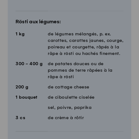
Rösti aux légumes:
1
kg
de légumes mélangés, p. ex.
carottes, carottes jaunes, courge,
poireau et courgette, râpés à la
râpe à rösti ou hachés finement.
300 - 400
g
de patates douces ou de
pommes de terre râpées à la
râpe à rösti
200
g
de cottage cheese
1
bouquet
de ciboulette ciselée
sel, poivre, paprika
3
cs
de crème à rôtir