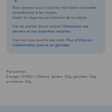
Vous pouvez aussi cuire les rösti dans une poêle
antiadhésive à feu moyen.
Varier les légumes en fonction de la saison.
Fan de patate douce suisse?
Découvrez ses
secrets et nos superbes recettes.
Ceci est une recette low carb.
Plus d'infos sur
l'alimentation pauvre en glucides.
Par portion:
Énergie: 1733kJ /
414
kcal, lipides:
20
g, glucides:
36
g,
protéines:
22
g