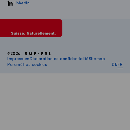
linkedin
©2026
Impressum
Déclaration de confidentialité
Sitemap
DEUT
FR
Paramètres cookies
DE
FR