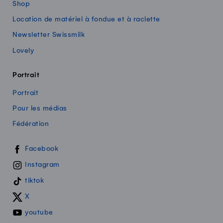
Shop
Location de matériel à fondue et à raclette
Newsletter Swissmilk
Lovely
Portrait
Portrait
Pour les médias
Fédération
Swissmilk sur les réseaux sociaux
Facebook
Instagram
tiktok
X
youtube