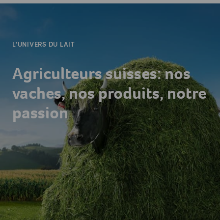
-
L'UNIVERS DU LAIT
Agriculteurs suisses: nos
vaches, nos produits, notre
passion