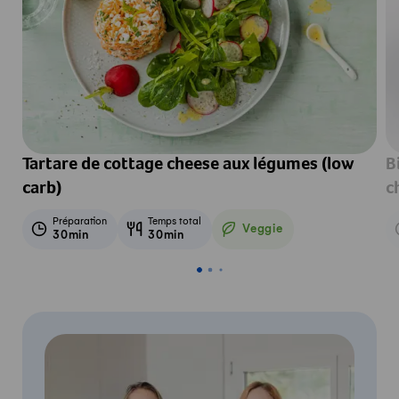
Tartare de cottage cheese aux légumes (low
B
carb)
c
Préparation
Temps total
Veggie
30min
30min
Veggie