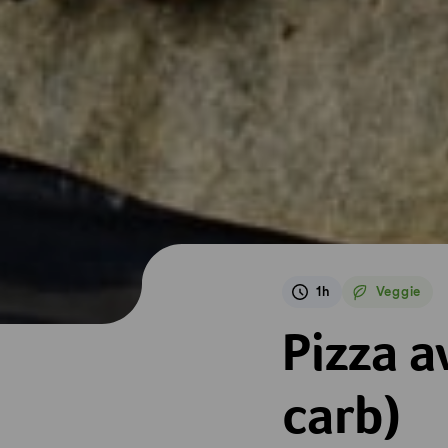
1h
Veggie
Veggie
Pizza avec pâte au
Pizza a
carb)