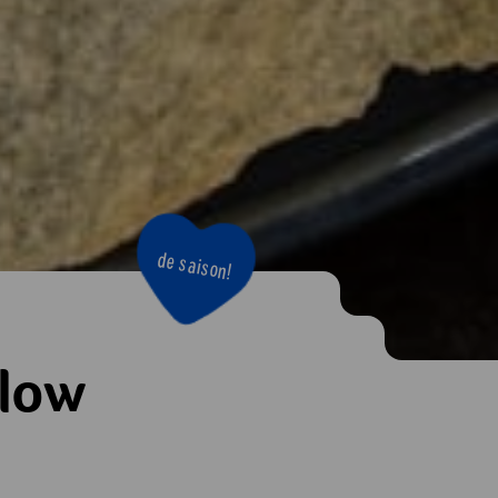
de saison!
(low