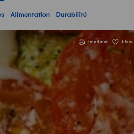
pale
es
Alimentation
Durabilité
Imprimer
Livre