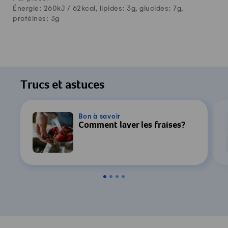
Énergie: 260kJ /
62
kcal, lipides:
3
g, glucides:
7
g,
protéines:
3
g
Trucs et astuces
Bon à savoir
Comment laver les fraises?