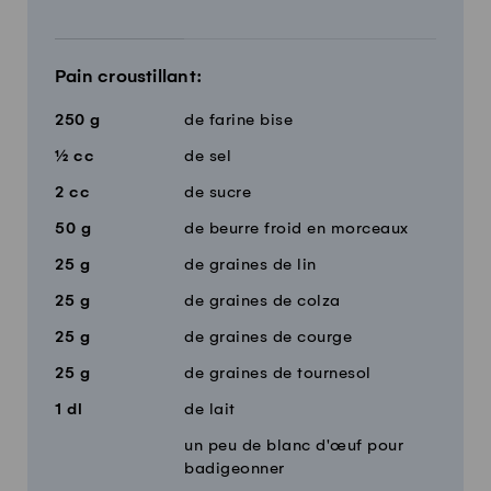
Pain croustillant:
250
g
de farine bise
½
cc
de sel
2
cc
de sucre
50
g
de beurre froid en morceaux
25
g
de graines de lin
25
g
de graines de colza
25
g
de graines de courge
25
g
de graines de tournesol
1
dl
de lait
un peu de blanc d'œuf pour
badigeonner