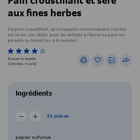
Pain croustillant et séré
aux fines herbes
Ce pain croustillant, qu'on appelle communément cracker,
est un en-cas idéal: pour les enfants à l'école ou pour les
parents au travail ou à la maison!
1 von 5 étoiles
2 von 5 étoiles
3 von 5 étoiles
4 von 5 étoiles
5 von 5 étoiles
Évaluer la recette
Imprimer
Livre de recettes
Listes de c
Part
(
4
étoiles /
5
avis)
Ingrédients
32 pièces
32
pièces
Afficher la recette de 31 pièces
Afficher la recette de 33 pièces
Quantité
Ingrédients
papier sulfurisé