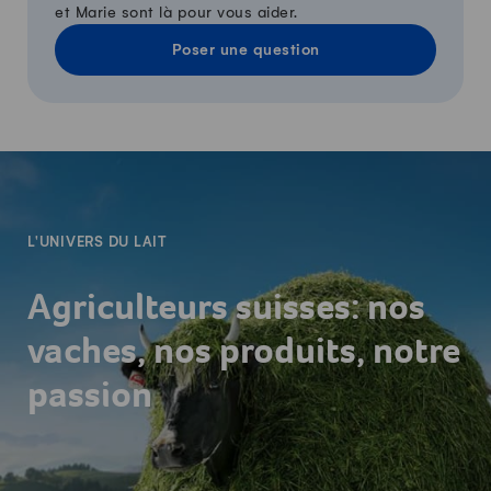
et Marie sont là pour vous aider.
Poser une question
-
L'UNIVERS DU LAIT
Agriculteurs suisses: nos
vaches, nos produits, notre
passion