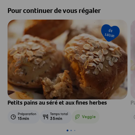
Pour continuer de vous régaler
de
saison
Petits pains au séré et aux fines herbes
P
Préparation
Temps total
Veggie
15min
35min
Veggie