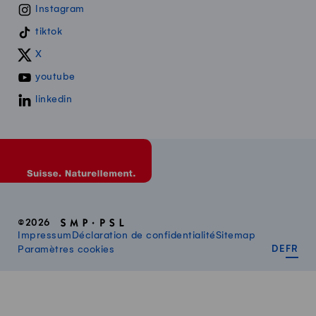
Instagram
tiktok
X
youtube
linkedin
©2026
Impressum
Déclaration de confidentialité
Sitemap
DEUT
FR
Paramètres cookies
DE
FR