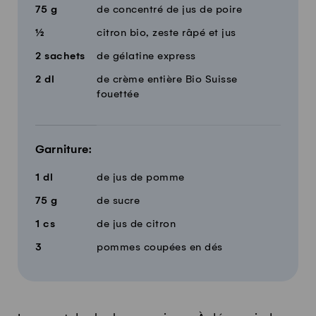
75
g
de concentré de jus de poire
½
citron bio, zeste râpé et jus
2
sachets
de gélatine express
2
dl
de crème entière Bio Suisse
fouettée
Garniture:
1
dl
de jus de pomme
75
g
de sucre
1
cs
de jus de citron
3
pommes coupées en dés