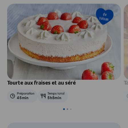
de
saison
Tourte aux fraises et au séré
T
Préparation
Temps total
45min
5h5min