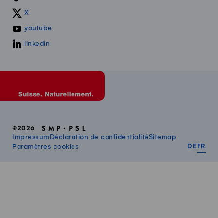
X
youtube
linkedin
©2026
Impressum
Déclaration de confidentialité
Sitemap
DEUT
FR
Paramètres cookies
DE
FR