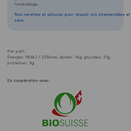
l'emballage.
Nos recettes et astuces pour réussir vos cheesecakes et
séré.
Par part:
Énergie: 984kJ /
235
kcal, lipides:
14
g, glucides:
21
g,
protéines:
5
g
En coopération avec: