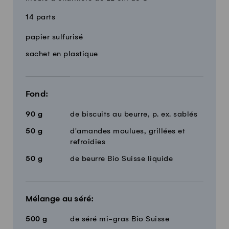
14 parts
Quantité
Ingrédients
papier sulfurisé
sachet en plastique
Fond:
90
g
de biscuits au beurre, p. ex. sablés
50
g
d'amandes moulues, grillées et
refroidies
50
g
de beurre Bio Suisse liquide
Mélange au séré:
500
g
de séré mi-gras Bio Suisse