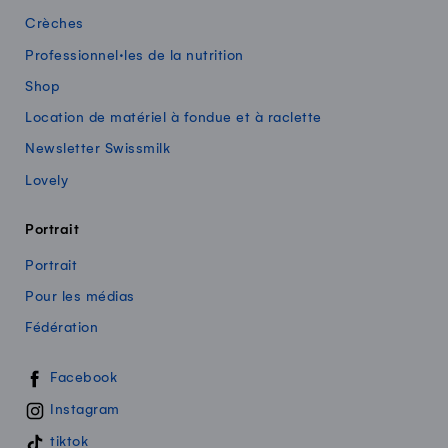
Crèches
Professionnel·les de la nutrition
Shop
Location de matériel à fondue et à raclette
Newsletter Swissmilk
Lovely
Portrait
Portrait
Pour les médias
Fédération
Swissmilk sur les réseaux sociaux
Facebook
Instagram
tiktok