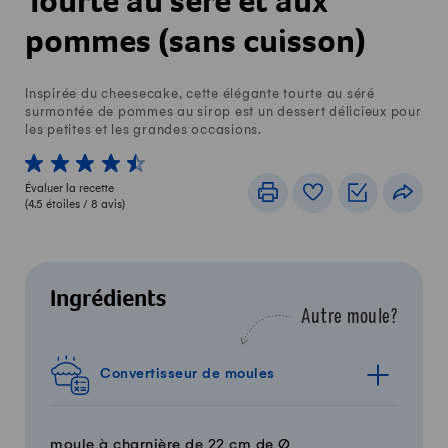
Tourte au séré et aux
pommes (sans cuisson)
Inspirée du cheesecake, cette élégante tourte au séré
surmontée de pommes au sirop est un dessert délicieux pour
les petites et les grandes occasions.
1 von 5 étoiles
2 von 5 étoiles
3 von 5 étoiles
4 von 5 étoiles
5 von 5 étoiles
Évaluer la recette
Imprimer
Livre de recettes
Listes de c
Part
(
4.5
étoiles /
8
avis)
Ingrédients
Autre moule?
Convertisseur de moules
moule à charnière de 22 cm de Ø