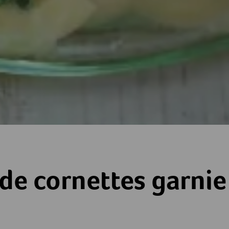
es garnie
de cornettes garnie
es
toiles