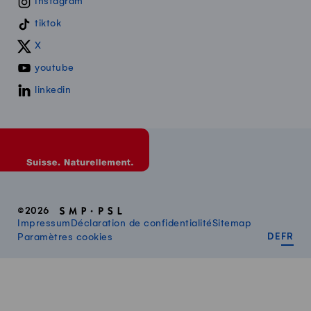
Instagram
tiktok
X
youtube
linkedin
©2026
Impressum
Déclaration de confidentialité
Sitemap
DEUT
FR
Paramètres cookies
DE
FR