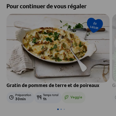
Pour continuer de vous régaler
de
saison
Gratin de pommes de terre et de poireaux
G
Préparation
Temps total
Veggie
30min
1h
Veggie