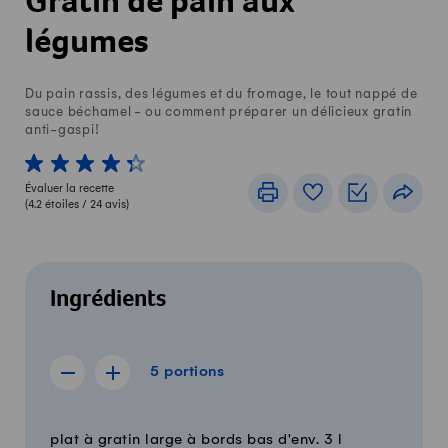
Gratin de pain aux
légumes
Du pain rassis, des légumes et du fromage, le tout nappé de
sauce béchamel - ou comment préparer un délicieux gratin
anti-gaspi!
1 von 5 étoiles
2 von 5 étoiles
3 von 5 étoiles
4 von 5 étoiles
5 von 5 étoiles
Évaluer la recette
Imprimer
Livre de recettes
Listes de c
Part
(
4.2
étoiles /
24
avis)
Ingrédients
5 portions
5
portions
Afficher la recette de 4 portions
Afficher la recette de 6 portions
Quantité
Ingrédients
plat à gratin large à bords bas d'env. 3 l