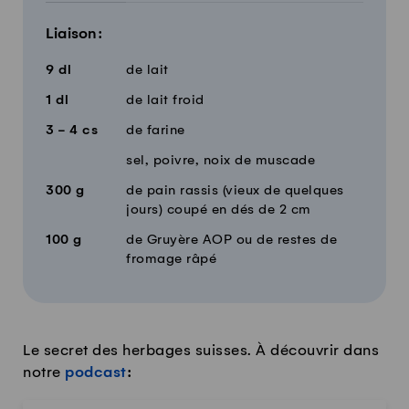
Liaison:
9
dl
de lait
1
dl
de lait froid
3 - 4
cs
de farine
sel, poivre, noix de muscade
300
g
de pain rassis (vieux de quelques
jours) coupé en dés de 2 cm
100
g
de Gruyère AOP ou de restes de
fromage râpé
Le secret des herbages suisses. À découvrir dans
notre
podcast
: