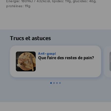
Énergie: 1809kJ /
432
kcal, lipides:
19
g, glucides:
46
g,
protéines:
19
g
Trucs et astuces
Anti-gaspi
Que faire des restes de pain?