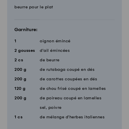
beurre pour le plat
Garniture:
1
oignon émincé
2
gousses
d'ail émincées
2
cs
de beurre
200
g
de rutabaga coupé en dés
200
g
de carottes coupées en dés
120
g
de chou frisé coupé en lamelles
200
g
de poireau coupé en lamelles
sel, poivre
1
cs
de mélange d'herbes italiennes