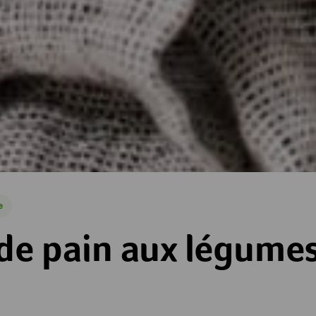
e
x légumes
 de pain aux légume
es
toiles