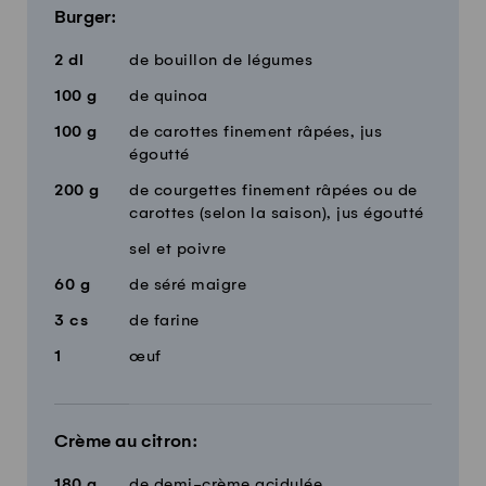
Burger:
2
dl
de bouillon de légumes
100
g
de quinoa
100
g
de carottes finement râpées, jus
égoutté
200
g
de courgettes finement râpées ou de
carottes (selon la saison), jus égoutté
sel et poivre
60
g
de séré maigre
3
cs
de farine
1
œuf
Crème au citron:
180
g
de demi-crème acidulée