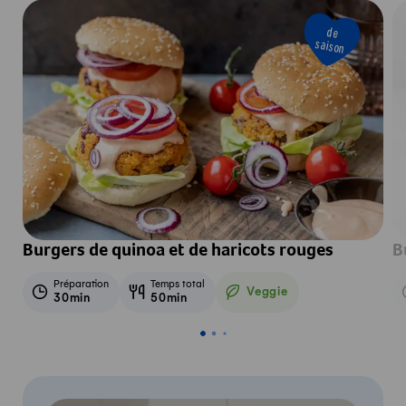
de
saison
Burgers de quinoa et de haricots rouges
B
Préparation
Temps total
Veggie
30min
50min
Veggie