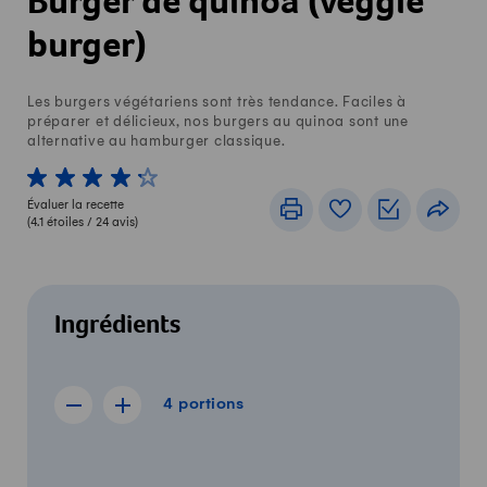
Burger de quinoa (veggie
burger)
Les burgers végétariens sont très tendance. Faciles à
préparer et délicieux, nos burgers au quinoa sont une
alternative au hamburger classique.
1 von 5 étoiles
2 von 5 étoiles
3 von 5 étoiles
4 von 5 étoiles
5 von 5 étoiles
Évaluer la recette
Imprimer
Livre de recettes
Listes de c
Part
(
4.1
étoiles /
24
avis)
Ingrédients
4 portions
4
portions
Afficher la recette de 3 portions
Afficher la recette de 5 portions
Quantité
Ingrédients