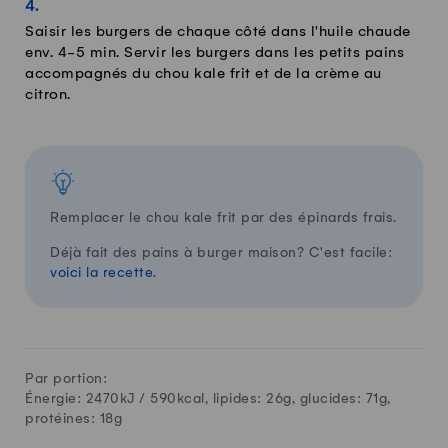
Saisir les burgers de chaque côté dans l'huile chaude
env. 4-5 min. Servir les burgers dans les petits pains
accompagnés du chou kale frit et de la crème au
citron.
Remplacer le chou kale frit par des épinards frais.
Déjà fait des pains à burger maison? C'est facile:
voici la recette.
Par portion:
Énergie: 2470kJ /
590
kcal, lipides:
26
g, glucides:
71
g,
protéines:
18
g