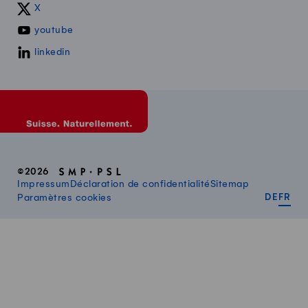
X
youtube
linkedin
©2026
Impressum
Déclaration de confidentialité
Sitemap
DEUT
FR
Paramètres cookies
DE
FR