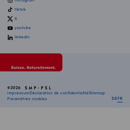
Instagram
tiktok
X
youtube
linkedin
©2026
Impressum
Déclaration de confidentialité
Sitemap
DEUT
FR
Paramètres cookies
DE
FR