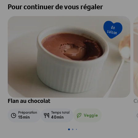
Pour continuer de vous régaler
de
saison
Flan au chocolat
C
Préparation
Temps total
Veggie
15min
40min
Veggie