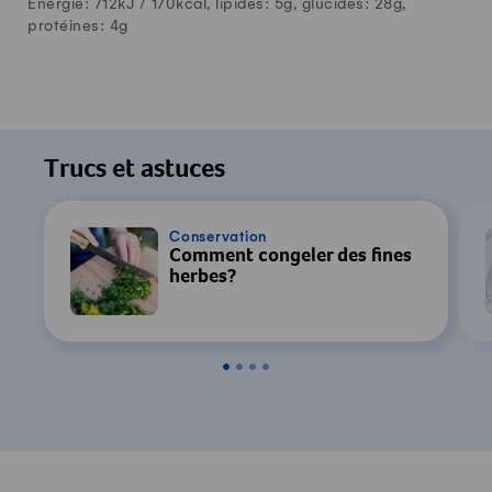
Énergie: 712kJ /
170
kcal, lipides:
5
g, glucides:
28
g,
protéines:
4
g
Trucs et astuces
Conservation
Comment congeler des fines
herbes?