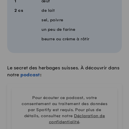
1
œuf
2
cs
de lait
sel, poivre
un peu de farine
beurre ou crème à rôtir
Le secret des herbages suisses. À découvrir dans
notre
podcast
:
Pour écouter ce podcast, votre
consentement au traitement des données
par Spotify est requis. Pour plus de
détails, consultez notre
Déclaration de
confidentialité
.