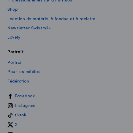
Professionnel·les de la nutrition
Shop
Location de matériel à fondue et à raclette
Newsletter Swissmilk
Lovely
Portrait
Portrait
Pour les médias
Fédération
Swissmilk sur les réseaux sociaux
Facebook
Instagram
tiktok
X