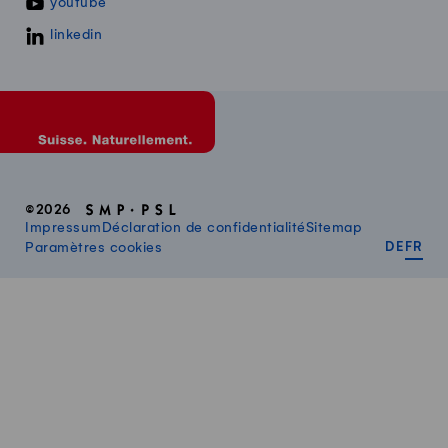
youtube
linkedin
©2026
Impressum
Déclaration de confidentialité
Sitemap
DEUT
FR
Paramètres cookies
DE
FR