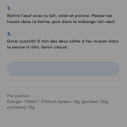
Battre l'œuf avec le lait, saler et poivrer. Passer les
toasts dans la farine, puis dans le mélange lait-œuf.
Dorer aussitôt 5 min des deux côtés à feu moyen dans
le beurre à rôtir. Servir chaud.
Par portion:
Énergie: 1156kJ /
276
kcal, lipides:
14
g, glucides:
25
g,
protéines:
13
g