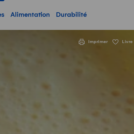
pale
es
Alimentation
Durabilité
Imprimer
Livre