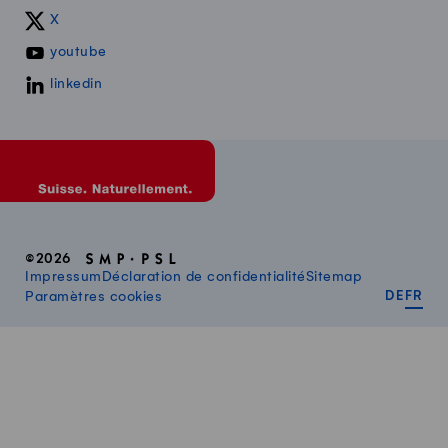
X
youtube
linkedin
©2026
Impressum
Déclaration de confidentialité
Sitemap
DEUT
FR
Paramètres cookies
DE
FR