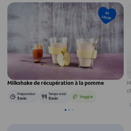
de
saison
Milkshake de récupération à la pomme
M
c
Préparation
Temps total
Veggie
5min
5min
Veggie