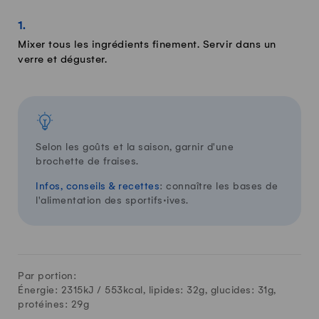
Mixer tous les ingrédients finement. Servir dans un
verre et déguster.
Selon les goûts et la saison, garnir d'une
brochette de fraises.
Infos, conseils & recettes
: connaître les bases de
l'alimentation des sportifs·ives.
Par portion:
Énergie: 2315kJ /
553
kcal, lipides:
32
g, glucides:
31
g,
protéines:
29
g