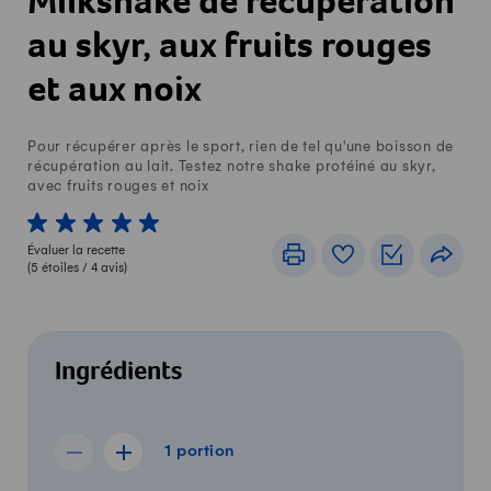
Milkshake de récupération
au skyr, aux fruits rouges
et aux noix
Pour récupérer après le sport, rien de tel qu'une boisson de
récupération au lait. Testez notre shake protéiné au skyr,
avec fruits rouges et noix
1 von 5 étoiles
2 von 5 étoiles
3 von 5 étoiles
4 von 5 étoiles
5 von 5 étoiles
Évaluer la recette
Imprimer
Livre de recettes
Listes de c
Part
(
5
étoiles /
4
avis)
Ingrédients
1 portion
1
portion
Afficher la recette de 0 portions
Afficher la recette de 2 portions