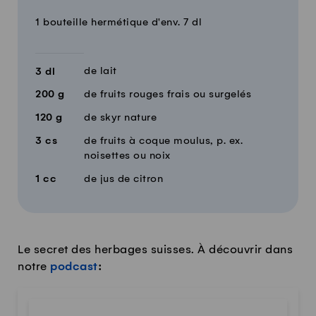
Quantité
Ingrédients
1 bouteille hermétique d'env. 7 dl
de lait
3
dl
200
g
de fruits rouges frais ou surgelés
120
g
de skyr nature
3
cs
de fruits à coque moulus, p. ex.
noisettes ou noix
1
cc
de jus de citron
Le secret des herbages suisses. À découvrir dans
notre
podcast
: