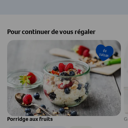
Pour continuer de vous régaler
de
saison
Porridge aux fruits
G