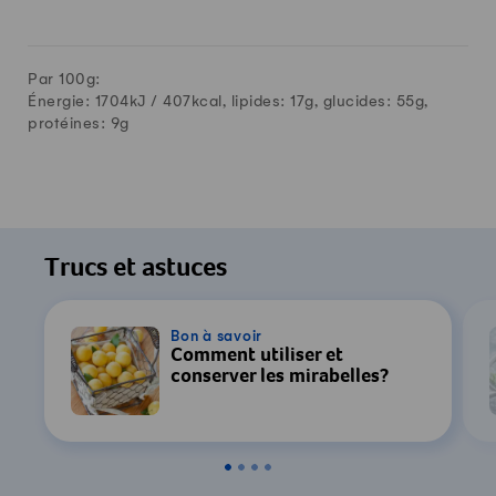
Par 100g:
Énergie: 1704kJ /
407
kcal, lipides:
17
g, glucides:
55
g,
protéines:
9
g
Trucs et astuces
Bon à savoir
Comment utiliser et
conserver les mirabelles?