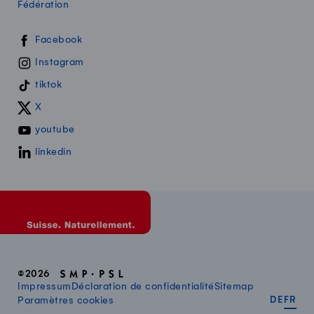
Fédération
Swissmilk sur les réseaux sociaux
Facebook
Instagram
tiktok
X
youtube
linkedin
©2026
Impressum
Déclaration de confidentialité
Sitemap
DEUT
FR
Paramètres cookies
DE
FR