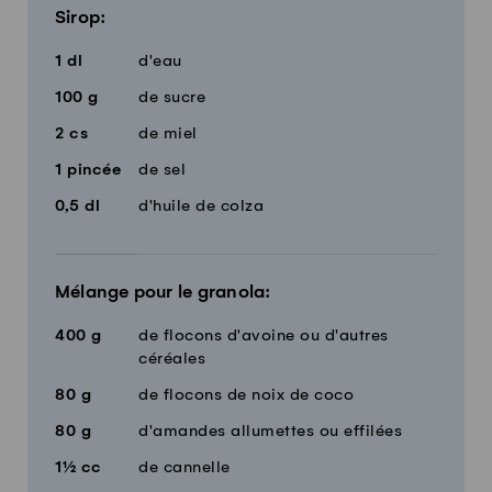
Sirop:
1
dl
d'eau
100
g
de sucre
2
cs
de miel
1
pincée
de sel
0,5
dl
d'huile de colza
Mélange pour le granola:
400
g
de flocons d'avoine ou d'autres
céréales
80
g
de flocons de noix de coco
80
g
d'amandes allumettes ou effilées
1½
cc
de cannelle