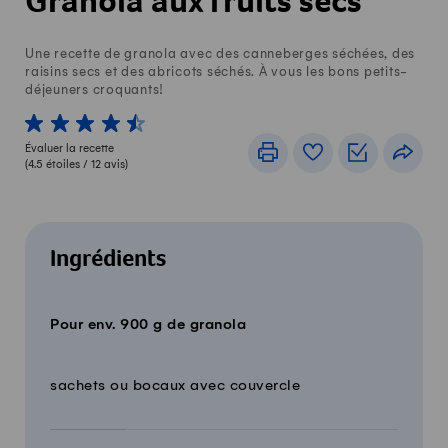
Granola aux fruits secs
Une recette de granola avec des canneberges séchées, des
raisins secs et des abricots séchés. À vous les bons petits-
déjeuners croquants!
1 von 5 étoiles
2 von 5 étoiles
3 von 5 étoiles
4 von 5 étoiles
5 von 5 étoiles
Évaluer la recette
Imprimer
Livre de recettes
Listes de c
Part
(
4.5
étoiles /
12
avis)
Ingrédients
Pour env. 900 g de granola
Quantité
Ingrédients
sachets ou bocaux avec couvercle