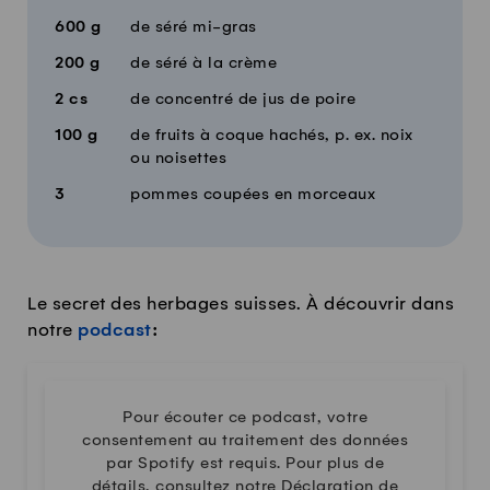
600
g
de séré mi-gras
200
g
de séré à la crème
2
cs
de concentré de jus de poire
100
g
de fruits à coque hachés, p. ex. noix
ou noisettes
3
pommes coupées en morceaux
Le secret des herbages suisses. À découvrir dans
notre
podcast
:
Pour écouter ce podcast, votre
consentement au traitement des données
par Spotify est requis. Pour plus de
détails, consultez notre
Déclaration de