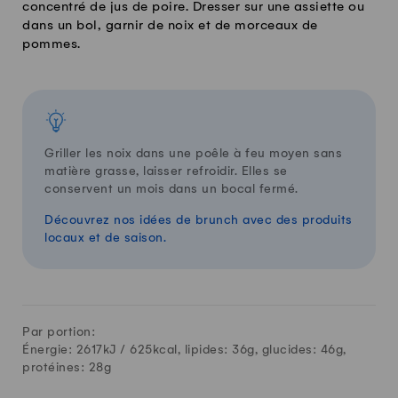
concentré de jus de poire. Dresser sur une assiette ou
dans un bol, garnir de noix et de morceaux de
pommes.
Griller les noix dans une poêle à feu moyen sans
matière grasse, laisser refroidir. Elles se
conservent un mois dans un bocal fermé.
Découvrez nos idées de brunch avec des produits
locaux et de saison.
Par portion:
Énergie: 2617kJ /
625
kcal, lipides:
36
g, glucides:
46
g,
protéines:
28
g