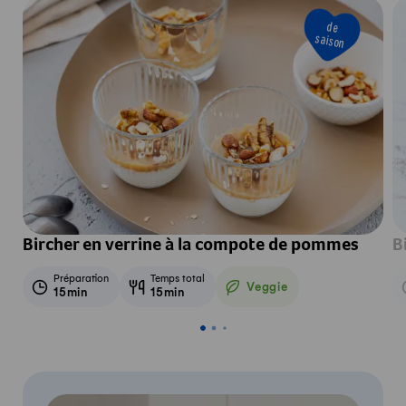
de
saison
Bircher en verrine à la compote de pommes
B
Préparation
Temps total
Veggie
15min
15min
Veggie