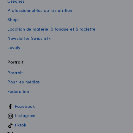
Crèches
Professionnel·les de la nutrition
Shop
Location de matériel à fondue et à raclette
Newsletter Swissmilk
Lovely
Portrait
Portrait
Pour les médias
Fédération
Swissmilk sur les réseaux sociaux
Facebook
Instagram
tiktok