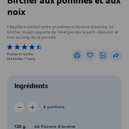
Bircher aux pommes et aux
noix
L'équilibre parfait entre protéines et flocons d'avoine. Le
bircher muesli apporte de l'énergie dès le petit-déjeuner et
tout au long de la journée.
1 von 5 étoiles
2 von 5 étoiles
3 von 5 étoiles
4 von 5 étoiles
5 von 5 étoiles
Évaluer la recette
Imprimer
Livre de recettes
Listes de c
Part
(
4.4
étoiles /
7
avis)
Ingrédients
4 portions
4
portions
Afficher la recette de 3 portions
Afficher la recette de 5 portions
Quantité
Ingrédients
120
g
de flocons d'avoine