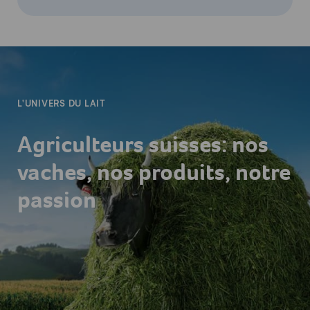
-
L'UNIVERS DU LAIT
Agriculteurs suisses: nos
vaches, nos produits, notre
passion