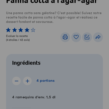
Panna cotta à l'agar-agar
Une panna cotta sans gélatine? C'est possible! Suivez notre
recette facile de panna cotta à l'agar-agar et réalisez ce
dessert fondant et savoureux.
1 von 5 étoiles
2 von 5 étoiles
3 von 5 étoiles
4 von 5 étoiles
5 von 5 étoiles
Évaluer la recette
Imprimer
Livre de recettes
Listes de c
Part
(
4
étoiles /
43
avis)
Ingrédients
4 portions
4
portions
Afficher la recette de 3 portions
Afficher la recette de 5 portions
Quantité
Ingrédients
4 ramequins d'env. 1,5 dl