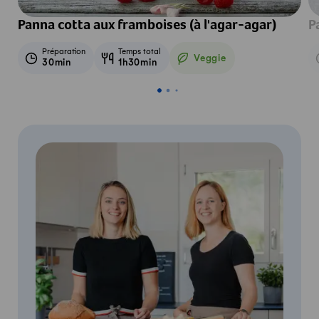
Panna cotta aux framboises (à l'agar-agar)
P
Préparation
Temps total
Veggie
30min
1h30min
Veggie