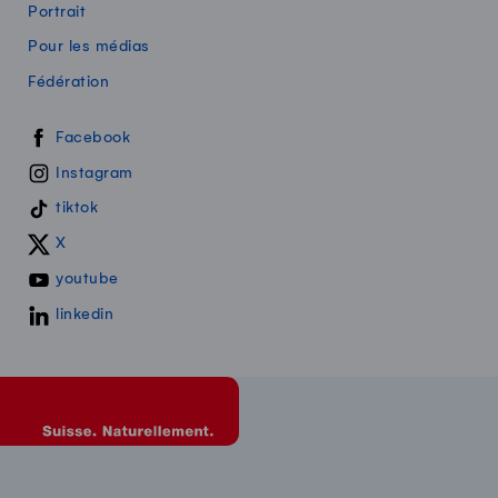
Portrait
Pour les médias
Fédération
Swissmilk sur les réseaux sociaux
Facebook
Instagram
tiktok
X
youtube
linkedin