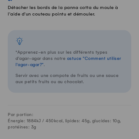
Détacher les bords de la panna cotta du moule à
l'aide d'un couteau pointu et démouler.
*Apprenez-en plus sur les différents types
d'agar-agar dans notre
astuce "Comment utiliser
l'agar-agar?"
.
Servir avec une compote de fruits ou une sauce
aux petits fruits ou au chocolat.
Par portion:
Énergie: 1884kJ /
450
kcal, lipides:
45
g, glucides:
10
g,
protéines:
3
g