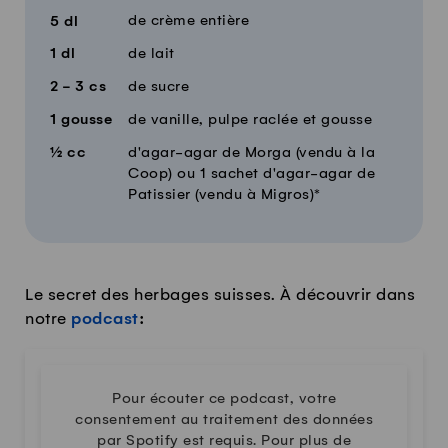
de crème entière
5
dl
1
dl
de lait
2 - 3
cs
de sucre
1
gousse
de vanille, pulpe raclée et gousse
½
cc
d'agar-agar de Morga (vendu à la
Coop) ou 1 sachet d'agar-agar de
Patissier (vendu à Migros)*
Le secret des herbages suisses. À découvrir dans
notre
podcast
:
Pour écouter ce podcast, votre
consentement au traitement des données
par Spotify est requis. Pour plus de