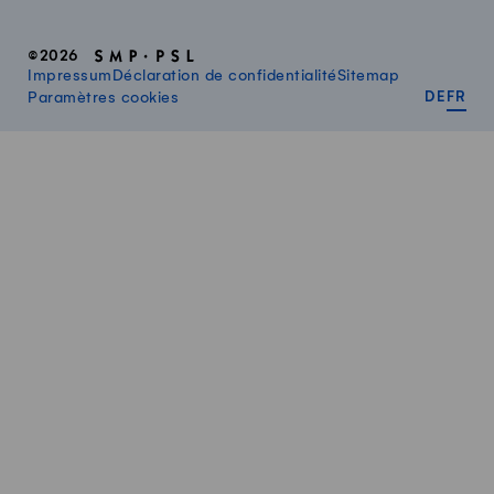
©2026
Impressum
Déclaration de confidentialité
Sitemap
DEUT
FR
Paramètres cookies
DE
FR