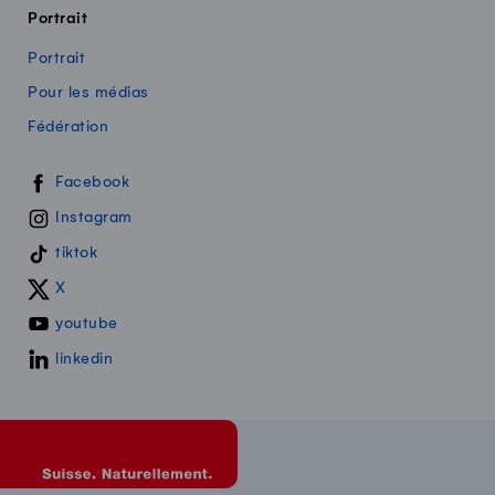
Portrait
Portrait
Pour les médias
Fédération
Swissmilk sur les réseaux sociaux
Facebook
Instagram
tiktok
X
youtube
linkedin