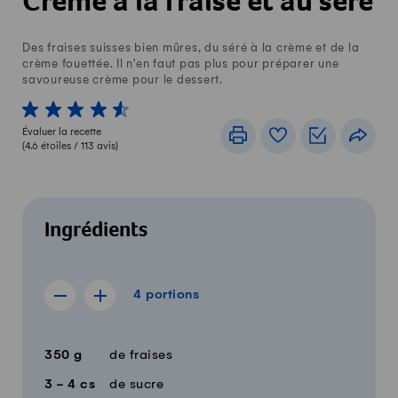
Crème à la fraise et au séré
Des fraises suisses bien mûres, du séré à la crème et de la
crème fouettée. Il n'en faut pas plus pour préparer une
savoureuse crème pour le dessert.
1 von 5 étoiles
2 von 5 étoiles
3 von 5 étoiles
4 von 5 étoiles
5 von 5 étoiles
Évaluer la recette
Imprimer
Livre de recettes
Listes de c
Part
(
4.6
étoiles /
113
avis)
Ingrédients
4 portions
4
portions
Afficher la recette de 3 portions
Afficher la recette de 5 portions
Quantité
Ingrédients
350
g
de fraises
3 - 4
cs
de sucre