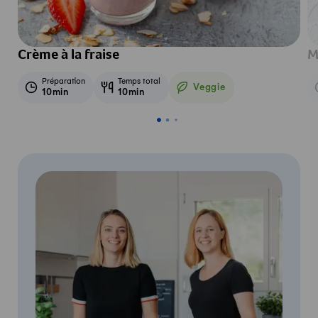
Crème à la fraise
M
Préparation
Temps total
Veggie
10min
10min
Veggie