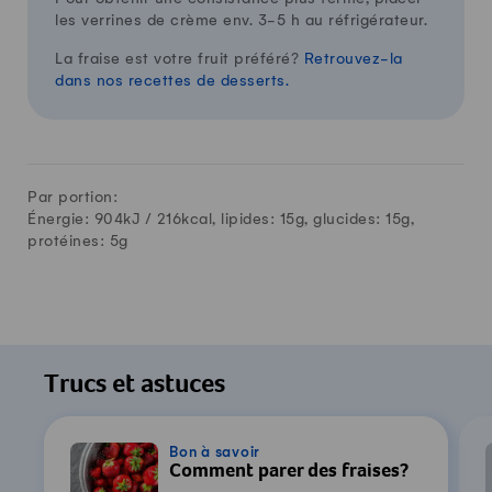
les verrines de crème env. 3-5 h au réfrigérateur.
La fraise est votre fruit préféré?
Retrouvez-la
dans nos recettes de desserts.
Par portion:
Énergie: 904kJ /
216
kcal, lipides:
15
g, glucides:
15
g,
protéines:
5
g
Trucs et astuces
Bon à savoir
Comment parer des fraises?