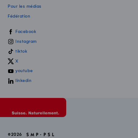
Pour les médias
Fédération
Swissmilk sur les réseaux sociaux
Facebook
Instagram
tiktok
X
youtube
linkedin
©2026