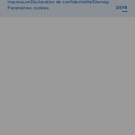
Impressum
Déclaration de confidentialité
Sitemap
DEUT
FR
Paramètres cookies
DE
FR