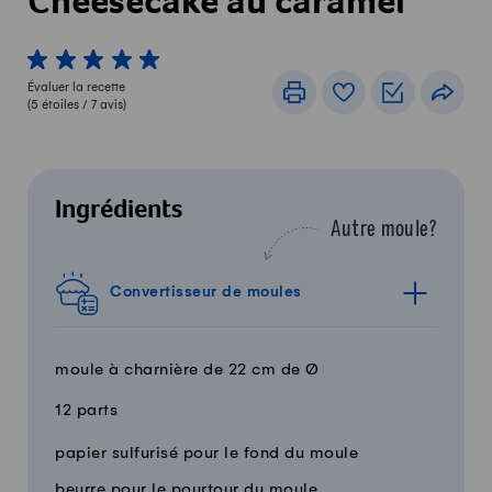
Cheesecake au caramel
1 von 5 étoiles
2 von 5 étoiles
3 von 5 étoiles
4 von 5 étoiles
5 von 5 étoiles
Évaluer la recette
Imprimer
Livre de recettes
Listes de c
Part
(
5
étoiles /
7
avis)
Ingrédients
Autre moule?
Convertisseur de moules
moule à charnière de 22 cm de Ø
12 parts
Quantité
Ingrédients
papier sulfurisé pour le fond du moule
beurre pour le pourtour du moule