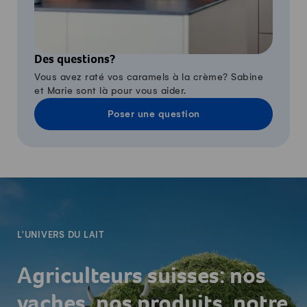
Des questions?
Vous avez raté vos caramels à la crème? Sabine
et Marie sont là pour vous aider.
Poser une question
-
L'UNIVERS DU LAIT
Agriculteurs suisses: nos
vaches, nos produits, notre