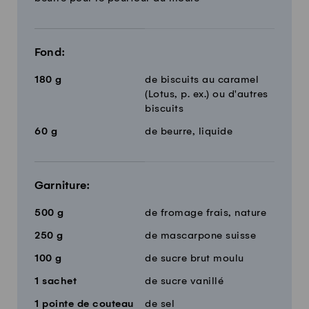
Fond:
180
g
de biscuits au caramel
(Lotus, p. ex.) ou d'autres
biscuits
60
g
de beurre, liquide
Garniture:
500
g
de fromage frais, nature
250
g
de mascarpone suisse
100
g
de sucre brut moulu
1
sachet
de sucre vanillé
1
pointe de couteau
de sel