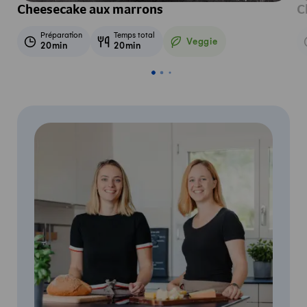
Cheesecake aux marrons
C
Préparation
Temps total
Veggie
20min
20min
Veggie