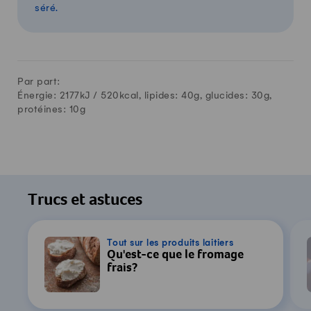
séré.
Par part:
Énergie: 2177kJ /
520
kcal, lipides:
40
g, glucides:
30
g,
protéines:
10
g
Trucs et astuces
Tout sur les produits laitiers
Qu'est-ce que le fromage
frais?