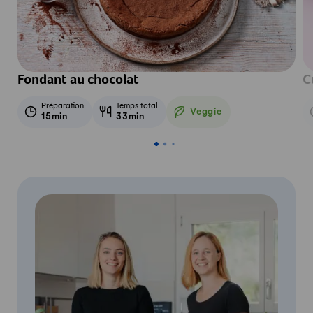
Fondant au chocolat
C
Préparation
Temps total
Veggie
15min
33min
Veggie