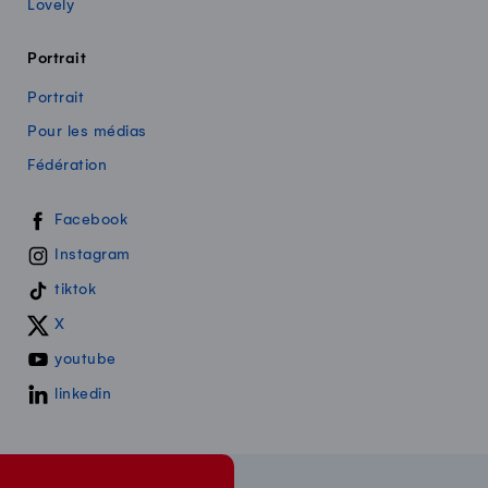
Lovely
Portrait
Portrait
Pour les médias
Fédération
Swissmilk sur les réseaux sociaux
Facebook
Instagram
tiktok
X
youtube
linkedin