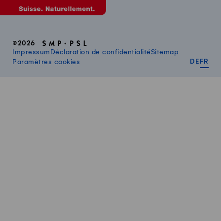
©2026
Impressum
Déclaration de confidentialité
Sitemap
DEUT
FR
Paramètres cookies
DE
FR