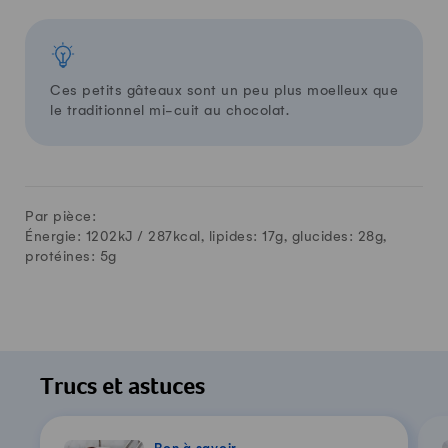
Ces petits gâteaux sont un peu plus moelleux que
le traditionnel mi-cuit au chocolat.
Par pièce:
Énergie: 1202kJ /
287
kcal, lipides:
17
g, glucides:
28
g,
protéines:
5
g
Trucs et astuces