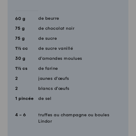
de beurre
60
g
75
g
de chocolat noir
75
g
de sucre
1½
cc
de sucre vanillé
30
g
d'amandes moulues
1½
cs
de farine
2
jaunes d'œufs
2
blancs d'œufs
1
pincée
de sel
4 - 6
truffes au champagne ou boules
Lindor