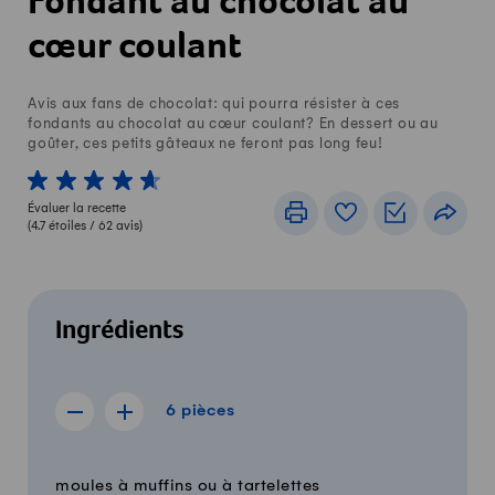
Fondant au chocolat au
cœur coulant
Avis aux fans de chocolat: qui pourra résister à ces
fondants au chocolat au cœur coulant? En dessert ou au
goûter, ces petits gâteaux ne feront pas long feu!
1 von 5 étoiles
2 von 5 étoiles
3 von 5 étoiles
4 von 5 étoiles
5 von 5 étoiles
Évaluer la recette
Imprimer
Livre de recettes
Listes de c
Part
(
4.7
étoiles /
62
avis)
Ingrédients
6 pièces
6
pièces
Afficher la recette de 5 pièces
Afficher la recette de 7 pièces
Quantité
Ingrédients
moules à muffins ou à tartelettes