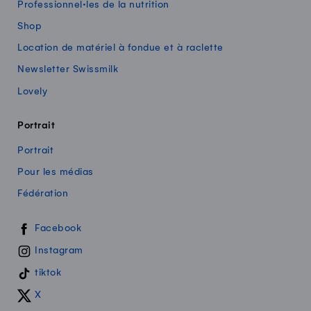
Professionnel·les de la nutrition
Shop
Location de matériel à fondue et à raclette
Newsletter Swissmilk
Lovely
Portrait
Portrait
Pour les médias
Fédération
Swissmilk sur les réseaux sociaux
Facebook
Instagram
tiktok
X