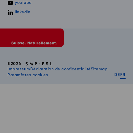
youtube
linkedin
©2026
Impressum
Déclaration de confidentialité
Sitemap
DEUT
FR
Paramètres cookies
DE
FR