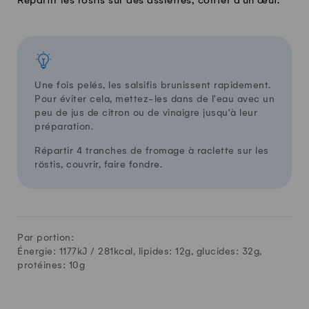
Répartir les röstis sur des assiettes, coiffer d'un œuf.
Une fois pelés, les salsifis brunissent rapidement.
Pour éviter cela, mettez-les dans de l'eau avec un
peu de jus de citron ou de vinaigre jusqu'à leur
préparation​.
Répartir 4 tranches de fromage à raclette sur les
röstis, couvrir, faire fondre.
Par portion:
Énergie: 1177kJ /
281
kcal, lipides:
12
g, glucides:
32
g,
protéines:
10
g