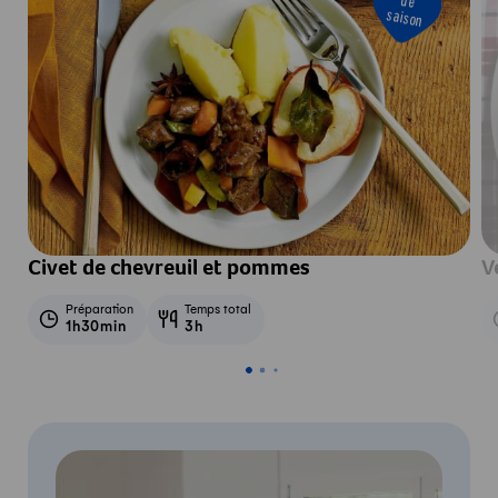
de
saison
Civet de chevreuil et pommes
V
Préparation
Temps total
1h30min
3h