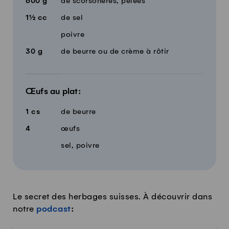
600
g
de scorsonères, pelées
1½
cc
de sel
poivre
30
g
de beurre ou de crème à rôtir
Œufs au plat:
1
cs
de beurre
4
œufs
sel, poivre
Le secret des herbages suisses. À découvrir dans
notre
podcast
: