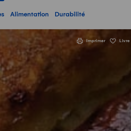
pale
es
Alimentation
Durabilité
Imprimer
Livre