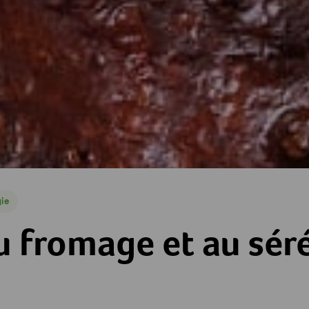
ie
e
et au séré
u fromage et au sér
es
toiles