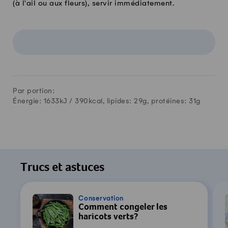
(à l'ail ou aux fleurs), servir immédiatement.
Par portion:
Énergie: 1633kJ /
390
kcal, lipides:
29
g, protéines:
31
g
Trucs et astuces
Conservation
Comment congeler les
haricots verts?