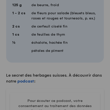
125
g
de beurre, froid
1 - 2
cs
de fleurs pour salade (bleuets bleus,
roses et rouges et tournesols, p. ex.)
2
cs
de cerfeuil ciselé fin
1
cs
de feuilles de thym
½
échalote, hachée fin
pétales de piment
Le secret des herbages suisses. À découvrir dans
notre
podcast
:
Pour écouter ce podcast, votre
consentement au traitement des données