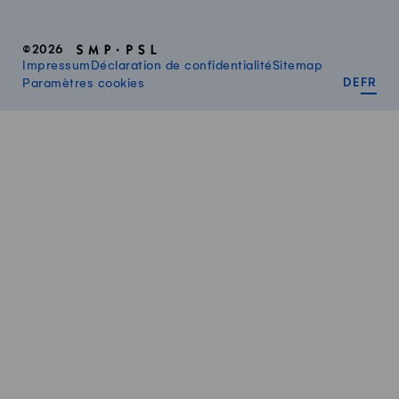
©2026
Impressum
Déclaration de confidentialité
Sitemap
DEUT
FR
Paramètres cookies
DE
FR