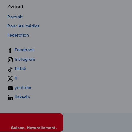
Portrait
Portrait
Pour les médias
Fédération
Swissmilk sur les réseaux sociaux
Facebook
Instagram
tiktok
X
youtube
linkedin